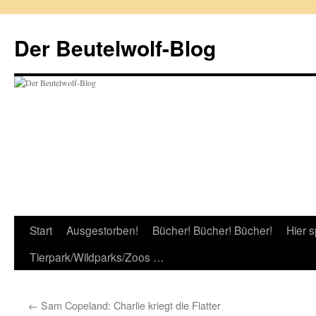
Zum
Inhalt
Der Beutelwolf-Blog
springen
Start
Ausgestorben!
Bücher! Bücher! Bücher!
Hier s
Tierpark/Wildparks/Zoos …
←
Sam Copeland: Charlie kriegt die Flatter