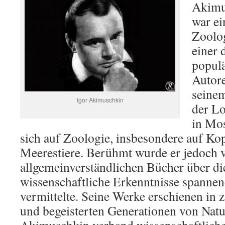
Akimu
war ei
Zoolog
einer 
populä
Autor
seine
Igor Akimuschkin
der L
in Mos
sich auf Zoologie, insbesondere auf Ko
Meerestiere. Berühmt wurde er jedoch v
allgemeinverständlichen Bücher über die
wissenschaftliche Erkenntnisse spanne
vermittelte. Seine Werke erschienen in 
und begeisterten Generationen von Nat