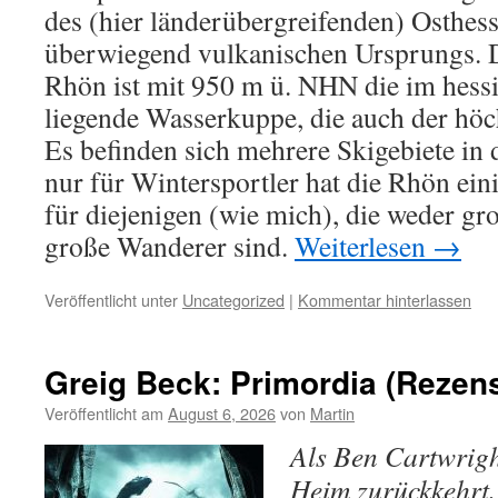
des (hier länderübergreifenden) Osthess
überwiegend vulkanischen Ursprungs. D
Rhön ist mit 950 m ü. NHN die im hess
liegende Wasserkuppe, die auch der höc
Es befinden sich mehrere Skigebiete in 
nur für Wintersportler hat die Rhön eini
für diejenigen (wie mich), die weder gr
große Wanderer sind.
Weiterlesen
→
Veröffentlicht unter
Uncategorized
|
Kommentar hinterlassen
Greig Beck: Primordia (Rezen
Veröffentlicht am
August 6, 2026
von
Martin
Als Ben Cartwright
Heim zurückkehrt,