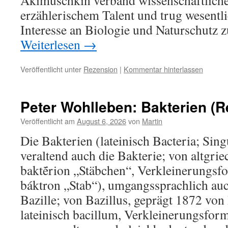
Akimuschkin verband wissenschaftliche
erzählerischem Talent und trug wesentli
Interesse an Biologie und Naturschutz z
Weiterlesen
→
Veröffentlicht unter
Rezension
|
Kommentar hinterlassen
Peter Wohlleben: Bakterien (R
Veröffentlicht am
August 6, 2026
von
Martin
Die Bakterien (lateinisch Bacteria; Sin
veraltend auch die Bakterie; von altgr
baktḗrion „Stäbchen“, Verkleinerungs
báktron „Stab“), umgangssprachlich auc
Bazille; von Bazillus, geprägt 1872 v
lateinisch bacillum, Verkleinerungsfor