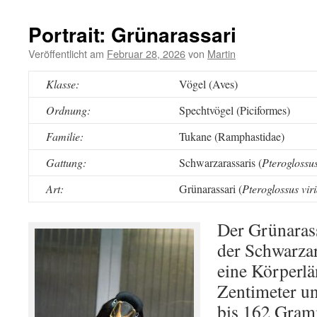
Portrait: Grünarassari
Veröffentlicht am
Februar 28, 2026
von
Martin
Klasse:
Vögel (Aves)
Ordnung:
Spechtvögel (Piciformes)
Familie:
Tukane (Ramphastidae)
Gattung:
Schwarzarassaris (
Pteroglossu
Art:
Grünarassari (
Pteroglossus viri
Der Grünarassa
der Schwarzar
eine Körperlä
Zentimeter u
bis 162 Gram