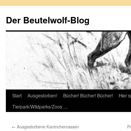
Zum
Inhalt
Der Beutelwolf-Blog
springen
Start
Ausgestorben!
Bücher! Bücher! Bücher!
Hier s
Tierpark/Wildparks/Zoos …
←
Ausgestorbene Kaninchenrassen
Po