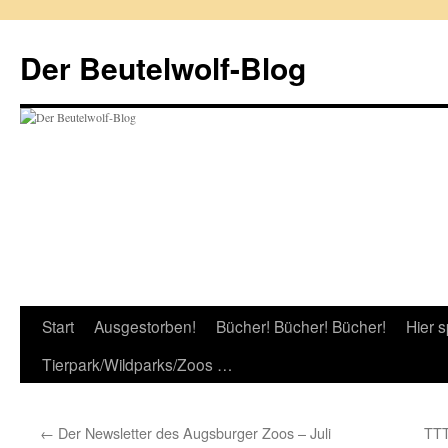
Zum
Inhalt
Der Beutelwolf-Blog
springen
Start
Ausgestorben!
Bücher! Bücher! Bücher!
Hier s
Tierpark/Wildparks/Zoos …
←
Der Newsletter des Augsburger Zoos – Juli
TTT