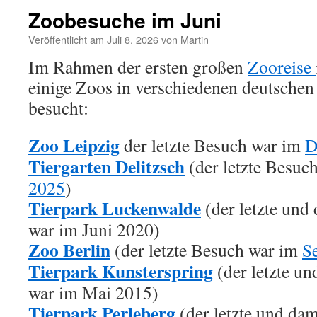
Zoobesuche im Juni
Veröffentlicht am
Juli 8, 2026
von
Martin
Im Rahmen der ersten großen
Zooreise
einige Zoos in verschiedenen deutsche
besucht:
Zoo Leipzig
der letzte Besuch war im
D
Tiergarten Delitzsch
(der letzte Besuc
2025
)
Tierpark Luckenwalde
(der letzte und
war im Juni 2020)
Zoo Berlin
(der letzte Besuch war im
S
Tierpark Kunsterspring
(der letzte un
war im Mai 2015)
Tierpark Perleberg
(der letzte und dam