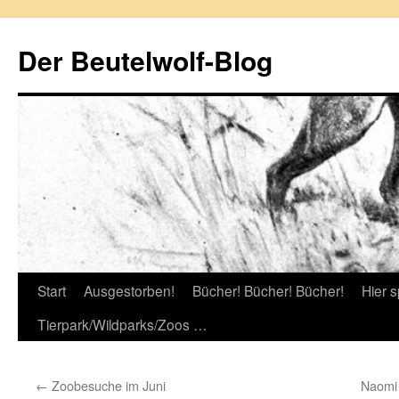
Zum
Inhalt
Der Beutelwolf-Blog
springen
Start
Ausgestorben!
Bücher! Bücher! Bücher!
Hier s
Tierpark/Wildparks/Zoos …
←
Zoobesuche im Juni
Naomi 