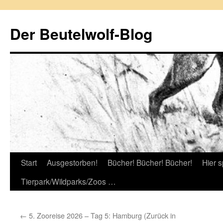
Zum
Inhalt
Der Beutelwolf-Blog
springen
Start
Ausgestorben!
Bücher! Bücher! Bücher!
Hier s
Tierpark/Wildparks/Zoos …
←
5. Zooreise 2026 – Tag 5: Hamburg (Zurück in