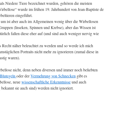
 als Niedere Tiere bezeichnet wurden, gehören die meisten
Wirbellose“ wurde im frühen 19. Jahrhundert von Jean-Baptiste de
eltieren eingeführt.
 um ist aber auch im Allgemeinen wenig über die Wirbellosen
 Gruppen (Inseken, Spinnen und Krebse), aber das Wissen ist
türlich fallen diese eher auf (und sind auch weniger nervig wie
s Recht näher beleuchtet zu werden und so werde ich mich
stäglichen Portraits nicht mehr zu ignorieren (zumal diese in
astig waren).
ellose nicht, denn neben diversen und immer noch beliebten
 Blutegeln
oder der
Vermehrung von Schnecken
gibt es
ellose, neue
wissenschaftliche Erkenntnisse
und auch
bekannt sie auch sind) werden nicht ignoriert.