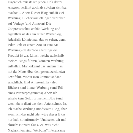
Eigentlich müsste ich jeden Link der zu
Amazon verlinkt auch als solchen sichtbar
machen... Aber: Dieser Blog enthält viel
Werbung. Büchervorstellungen verlinken
auf Verlage (und Amazon) Die
Zoopresseschau enthält Werbung und
eigentlich ist das ein reiner Werbeblog,
jedenfalls könnte man das so sehen, denn
jeder Link zu einem Zoo ist eine Art
Werbung (ob der Zoo allerdings ein
Produkt ist ...). Links, welche außerhalb
meines Blogs führen, könnten Werbung
enthalten. Man erkennt das, indem man
mit der Maus über den gekennzeichneten
Text fährt. Wohin man kommt ist dann
ersichtlich. Und Amazonlinks (also
Bücher) sind immer Werbung (und Teil
eines Partnerprogramms) Aber: Ich
erhalte kein Geld für meinen Blog (und
wenn dann dient das dem Artenschutz. Ja,
ich mache Werbung mit diesem Blog, aber
wenn ich das nicht täte, wäre dieser Blog
nur halb so informativ. Und seien wir mal
ehrlich: Ist nicht fast alles, was nicht
Nachrichten sind, Werbung? Interessante