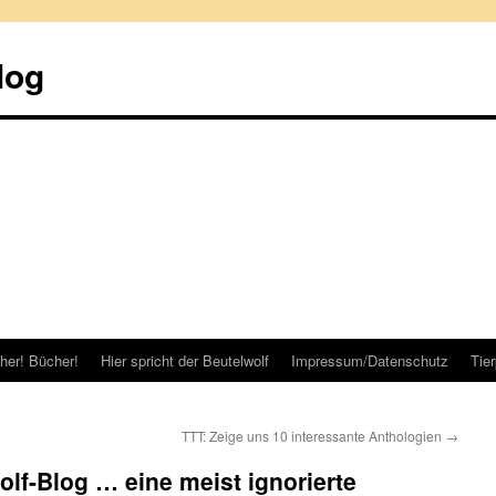
log
her! Bücher!
Hier spricht der Beutelwolf
Impressum/Datenschutz
Tie
TTT: Zeige uns 10 interessante Anthologien
→
olf-Blog … eine meist ignorierte