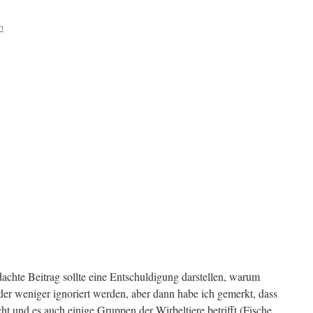
n
achte Beitrag sollte eine Entschuldigung darstellen, warum
er weniger ignoriert werden, aber dann habe ich gemerkt, dass
ht und es auch einige Gruppen der Wirbeltiere betrifft (Fische,