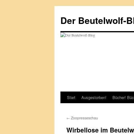
Zum
Inhalt
Der Beutelwolf-B
springen
Start
Ausgestorben!
Bücher! Büc
←
Zoopresseschau
Wirbellose im Beutelw