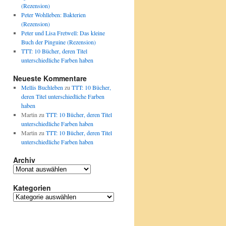
(Rezension)
Peter Wohlleben: Bakterien
(Rezension)
Peter und Lisa Fretwell: Das kleine
Buch der Pinguine (Rezension)
TTT: 10 Bücher, deren Titel
unterschiedliche Farben haben
Neueste Kommentare
Mellis Buchleben
zu
TTT: 10 Bücher,
deren Titel unterschiedliche Farben
haben
Martin
zu
TTT: 10 Bücher, deren Titel
unterschiedliche Farben haben
Martin
zu
TTT: 10 Bücher, deren Titel
unterschiedliche Farben haben
Archiv
A
r
Kategorien
c
h
K
i
a
v
t
e