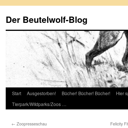
Zum
Inhalt
Der Beutelwolf-Blog
springen
Start
Ausgestorben!
Bücher! Bücher! Bücher!
Hier s
Tierpark/Wildparks/Zoos …
←
Zoopresseschau
Felicity 