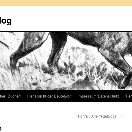
log
her! Bücher!
Hier spricht der Beutelwolf
Impressum/Datenschutz
Tie
Portrait: Arielfregattvogel
→
n