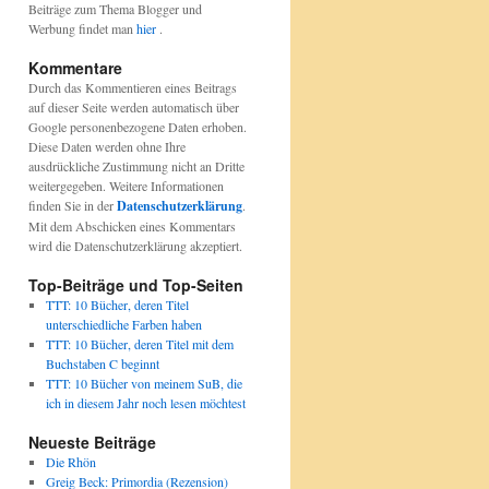
Beiträge zum Thema Blogger und
Werbung findet man
hier
.
Kommentare
Durch das Kommentieren eines Beitrags
auf dieser Seite werden automatisch über
Google personenbezogene Daten erhoben.
Diese Daten werden ohne Ihre
ausdrückliche Zustimmung nicht an Dritte
weitergegeben. Weitere Informationen
finden Sie in der
Datenschutzerklärung
.
Mit dem Abschicken eines Kommentars
wird die Datenschutzerklärung akzeptiert.
Top-Beiträge und Top-Seiten
TTT: 10 Bücher, deren Titel
unterschiedliche Farben haben
TTT: 10 Bücher, deren Titel mit dem
Buchstaben C beginnt
TTT: 10 Bücher von meinem SuB, die
ich in diesem Jahr noch lesen möchtest
Neueste Beiträge
Die Rhön
Greig Beck: Primordia (Rezension)