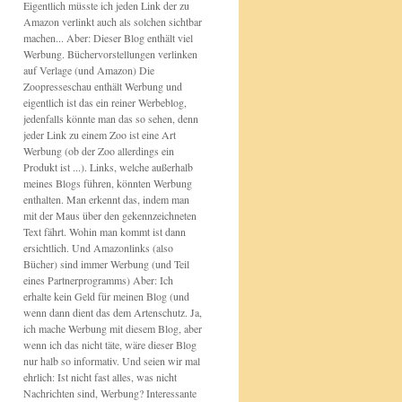
Eigentlich müsste ich jeden Link der zu
Amazon verlinkt auch als solchen sichtbar
machen... Aber: Dieser Blog enthält viel
Werbung. Büchervorstellungen verlinken
auf Verlage (und Amazon) Die
Zoopresseschau enthält Werbung und
eigentlich ist das ein reiner Werbeblog,
jedenfalls könnte man das so sehen, denn
jeder Link zu einem Zoo ist eine Art
Werbung (ob der Zoo allerdings ein
Produkt ist ...). Links, welche außerhalb
meines Blogs führen, könnten Werbung
enthalten. Man erkennt das, indem man
mit der Maus über den gekennzeichneten
Text fährt. Wohin man kommt ist dann
ersichtlich. Und Amazonlinks (also
Bücher) sind immer Werbung (und Teil
eines Partnerprogramms) Aber: Ich
erhalte kein Geld für meinen Blog (und
wenn dann dient das dem Artenschutz. Ja,
ich mache Werbung mit diesem Blog, aber
wenn ich das nicht täte, wäre dieser Blog
nur halb so informativ. Und seien wir mal
ehrlich: Ist nicht fast alles, was nicht
Nachrichten sind, Werbung? Interessante