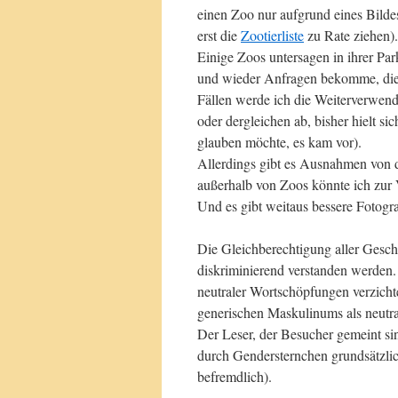
einen Zoo nur aufgrund eines Bildes
erst die
Zootierliste
zu Rate ziehen).
Einige Zoos untersagen in ihrer P
und wieder Anfragen bekomme, die ic
Fällen werde ich die Weiterverwen
oder dergleichen ab, bisher hielt 
glauben möchte, es kam vor).
Allerdings gibt es Ausnahmen von d
außerhalb von Zoos könnte ich zur V
Und es gibt weitaus bessere Fotogr
Die Gleichberechtigung aller Geschle
diskriminierend verstanden werden.
neutraler Wortschöpfungen verzich
generischen Maskulinums als neutral
Der Leser, der Besucher gemeint sin
durch Gendersternchen grundsätzli
befremdlich).