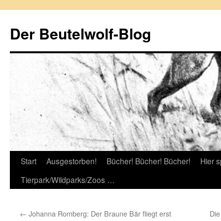
Zum
Inhalt
Der Beutelwolf-Blog
springen
Start
Ausgestorben!
Bücher! Bücher! Bücher!
Hier s
Tierpark/Wildparks/Zoos …
←
Johanna Romberg: Der Braune Bär fliegt erst
Die