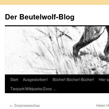
Zum
Inhalt
Der Beutelwolf-Blog
springen
Start
Ausgestorben!
Bücher! Bücher! Bücher!
Hier s
Tierpark/Wildparks/Zoos …
←
Zoopresseschau
Helen H