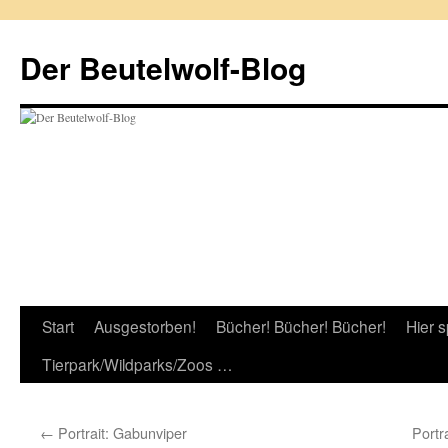
Zum
Inhalt
Der Beutelwolf-Blog
springen
Start
Ausgestorben!
Bücher! Bücher! Bücher!
Hier s
Tierpark/Wildparks/Zoos …
←
Portrait: Gabunviper
Portr