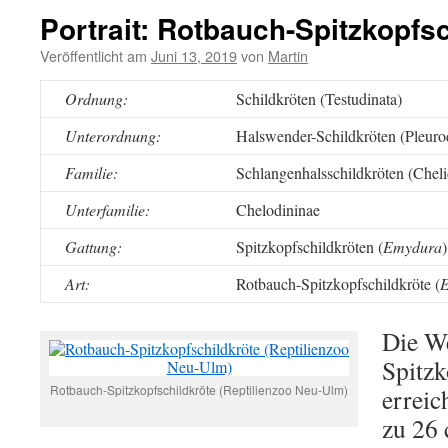
Portrait: Rotbauch-Spitzkopfs
Veröffentlicht am
Juni 13, 2019
von
Martin
Ordnung:
Schildkröten (Testudinata)
Unterordnung:
Halswender-Schildkröten (Pleuro
Familie:
Schlangenhalsschildkröten (Cheli
Unterfamilie:
Chelodininae
Gattung:
Spitzkopfschildkröten (
Emydura
)
Art:
Rotbauch-Spitzkopfschildkröte (
E
Die W
Spitzk
Rotbauch-Spitzkopfschildkröte (Reptilienzoo Neu-Ulm)
erreic
zu 26