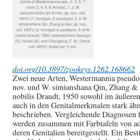
Adults of Westermannia spp. (1, 3, 5, 7:
male; 2, 4, 6, 8: female). 1, 2. W.
pseudonobilis Qin & Han, sp. nov., coll.
NEFU (1: holotype; 2: paratype); 3, 4. W.
simianshana Qin, Zhang & Han, sp. nov.,
coll. NEFU (3: holotype 4: paratype); 5–8 W.
nobilis Draudt, 1950, collected from Guangxi
(5), Hunan (6), and Chongqing (7–8), China,
coll. NEFU. Scale bar: 5 mm.
doi.org/10.3897/zookeys.1262.168662
Zwei neue Arten, Westermannia pseudon
nov. und W. simianshana Qin, Zhang & H
nobilis Draudt, 1950 sowohl im äußeren
auch in den Genitalmerkmalen stark äh
beschrieben. Vergleichende Diagnosen f
werden zusammen mit Farbtafeln von ad
deren Genitalien bereitgestellt. Ein Be