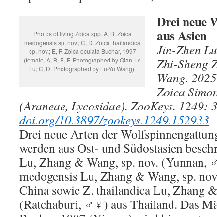
Drei neue 
aus Asien
Photos of living Zoica spp. A, B. Zoica
medogensis sp. nov.; C, D. Zoica thailandica
Jin-Zhen Lu
sp. nov.; E, F. Zoica oculata Buchar, 1997
Zhi-Sheng 
(female, A, B, E, F. Photographed by Qian-Le
Lu; C, D. Photographed by Lu-Yu Wang).
Wang. 2025.
Zoica Simon
(Araneae, Lycosidae). ZooKeys. 1249: 
doi.org/10.3897/zookeys.1249.152933
Drei neue Arten der Wolfspinnengattun
werden aus Ost- und Südostasien besch
Lu, Zhang & Wang, sp. nov. (Yunnan, 
medogensis Lu, Zhang & Wang, sp. nov
China sowie Z. thailandica Lu, Zhang &
(Ratchaburi, ♂♀) aus Thailand. Das Mä