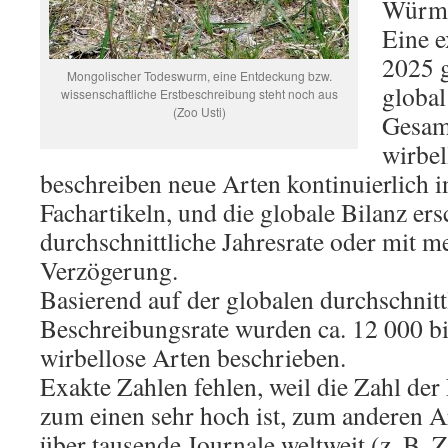
Würme
Eine e
2025 g
Mongolischer Todeswurm, eine Entdeckung bzw.
global
wissenschaftliche Erstbeschreibung steht noch aus
(Zoo Usti)
Gesam
wirbel
beschreiben neue Arten kontinuierlich i
Fachartikeln, und die globale Bilanz ers
durchschnittliche Jahresrate oder mit m
Verzögerung.
Basierend auf der globalen durchschnitt
Beschreibungsrate wurden ca. 12 000 b
wirbellose Arten beschrieben.
Exakte Zahlen fehlen, weil die Zahl de
zum einen sehr hoch ist, zum anderen 
über tausende Journale weltweit (z. B. 