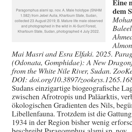
Eine n
dem 
Paragomphus alami sp. nov. A. Male holotype (SNHM
1.582) from Jebel Aulia, Khartoum State, Sudan,
Moham
collected 23 August 2019; B. Mature life male observed
Baleel
and photographed in the wild in Al-Sunt Forest,
Khartoum State, Sudan, photographed 4 July 2022.
Ahmed
Almont
Mai Masri and Esra Elfaki. 2025. Para
(Odonata, Gomphidae): A New Dragonfl
from the White Nile River, Sudan. ZooK
DOI: doi.org/10.3897/zookeys.1265.16
Sudans einzigartige biogeografische La
zwischen Afrotropis und Paläarktis, ve
ökologischen Gradienten des Nils, begüns
Libellenfauna. Trotzdem ist die Gattu
1934 in der Region bisher wenig erforsc
beschreibt Paragomphus alami sp. nov.,