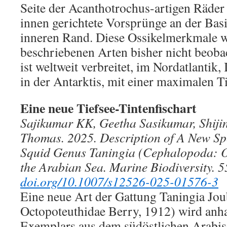
Seite der Acanthotrochus-artigen Räder
innen gerichtete Vorsprünge an der Bas
inneren Rand. Diese Ossikelmerkmale w
beschriebenen Arten bisher nicht beoba
ist weltweit verbreitet, im Nordatlantik
in der Antarktis, mit einer maximalen T
Eine neue Tiefsee-Tintenfischart
Sajikumar KK, Geetha Sasikumar, Shiji
Thomas. 2025. Description of A New Sp
Squid Genus Taningia (Cephalopoda: O
the Arabian Sea. Marine Biodiversity. 5
doi.org/10.1007/s12526-025-01576-3
Eine neue Art der Gattung Taningia Jou
Octopoteuthidae Berry, 1912) wird anha
Exemplars aus dem südöstlichen Arabi