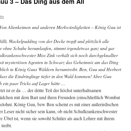
uu 3 – Das Ding aus dem All
tin
Von Alienkeimen und anderen Merkwürdigkeiten – König Guu ist
lt, Wackelpudding von der Decke tropft und plötzlich alle
er ohne Schuhe herumlaufen, stimmt irgendetwas ganz und gar
hulkrankenschwester Miss Zink verhält sich noch durchgeknallter
 mit mysteriösen Agenten in Schwarz das Geheimnis um das Ding
geblich in König Guus Wäldern herumtreibt. Ben, Guu und Herbert
dass die Eindringlinge tiefer in den Wald kommen! Aber Guu
h ein paar Tricks auf Lager hätte …
tzt ist er da … der dritte Teil der höchst unterhaltsamen
ädchen mit dem Bart und ihren Freunden (einschließlich Wombat
gelohnt. König Guu, bzw Ben scheint es mit einer außerirdischen
er Leser nicht sicher sein kann, ob nicht Schulkrankenschwester
re Übel ist, wenn sie sowohl Schüler als auch Lehrer mit ihrem
treibt.