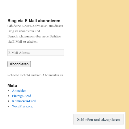
und-
und-
projekte/stunde-
projekte/stunde-
der-
der-
gartenvoegel/index.html
gartenvoegel/
Blog via E-Mail abonnieren
Gib deine E-Mail-Adresse an, um diesen
Blog zu abonnieren und
Benachrichtigungen über neue Beiträge
via E-Mail zu erhalten.
E-
Mail-
Adresse
Abonnieren
Schließe dich 24 anderen Abonnenten an
Meta
Anmelden
Eintrags-Feed
Kommentar-Feed
WordPress.org
Stolz präsentiert von WordPress.