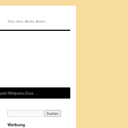
Tiere, Zoos, Bücher, Reisen …
rpark/Wildparks/Zoos …
Werbung