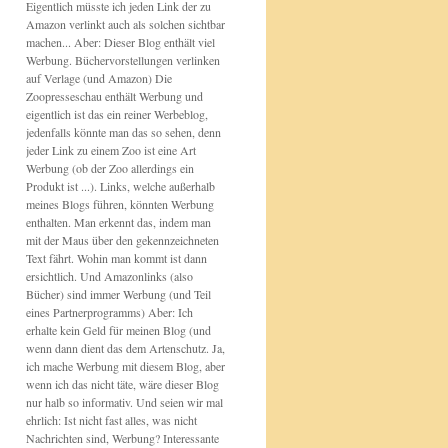
Eigentlich müsste ich jeden Link der zu
Amazon verlinkt auch als solchen sichtbar
machen... Aber: Dieser Blog enthält viel
Werbung. Büchervorstellungen verlinken
auf Verlage (und Amazon) Die
Zoopresseschau enthält Werbung und
eigentlich ist das ein reiner Werbeblog,
jedenfalls könnte man das so sehen, denn
jeder Link zu einem Zoo ist eine Art
Werbung (ob der Zoo allerdings ein
Produkt ist ...). Links, welche außerhalb
meines Blogs führen, könnten Werbung
enthalten. Man erkennt das, indem man
mit der Maus über den gekennzeichneten
Text fährt. Wohin man kommt ist dann
ersichtlich. Und Amazonlinks (also
Bücher) sind immer Werbung (und Teil
eines Partnerprogramms) Aber: Ich
erhalte kein Geld für meinen Blog (und
wenn dann dient das dem Artenschutz. Ja,
ich mache Werbung mit diesem Blog, aber
wenn ich das nicht täte, wäre dieser Blog
nur halb so informativ. Und seien wir mal
ehrlich: Ist nicht fast alles, was nicht
Nachrichten sind, Werbung? Interessante