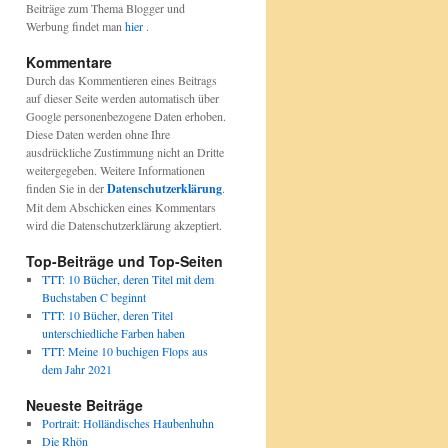
Beiträge zum Thema Blogger und
Werbung findet man
hier
.
Kommentare
Durch das Kommentieren eines Beitrags
auf dieser Seite werden automatisch über
Google personenbezogene Daten erhoben.
Diese Daten werden ohne Ihre
ausdrückliche Zustimmung nicht an Dritte
weitergegeben. Weitere Informationen
finden Sie in der
Datenschutzerklärung
.
Mit dem Abschicken eines Kommentars
wird die Datenschutzerklärung akzeptiert.
Top-Beiträge und Top-Seiten
TTT: 10 Bücher, deren Titel mit dem
Buchstaben C beginnt
TTT: 10 Bücher, deren Titel
unterschiedliche Farben haben
TTT: Meine 10 buchigen Flops aus
dem Jahr 2021
Neueste Beiträge
Portrait: Holländisches Haubenhuhn
Die Rhön