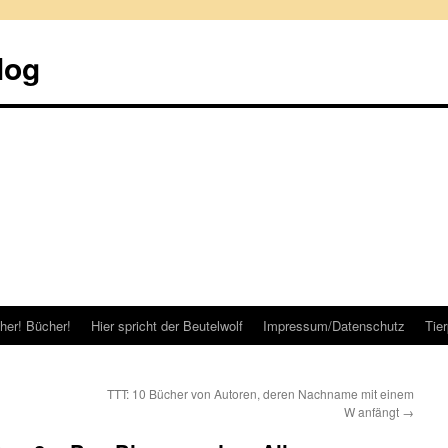
log
her! Bücher!
Hier spricht der Beutelwolf
Impressum/Datenschutz
Tie
TTT: 10 Bücher von Autoren, deren Nachname mit einem
W anfängt
→