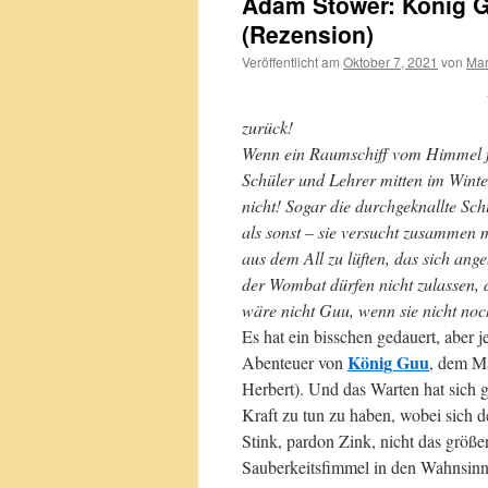
Adam Stower: König G
(Rezension)
Veröffentlicht am
Oktober 7, 2021
von
Mar
zurück!
Wenn ein Raumschiff vom Himmel fäl
Schüler und Lehrer mitten im Wint
nicht! Sogar die durchgeknallte Sc
als sonst – sie versucht zusammen
aus dem All zu lüften, das sich an
der Wombat dürfen nicht zulassen, 
wäre nicht Guu, wenn sie nicht noc
Es hat ein bisschen gedauert, aber je
König Guu
Abenteuer von
, dem M
Herbert). Und das Warten hat sich 
Kraft zu tun zu haben, wobei sich d
Stink, pardon Zink, nicht das größe
Sauberkeitsfimmel in den Wahnsinn 