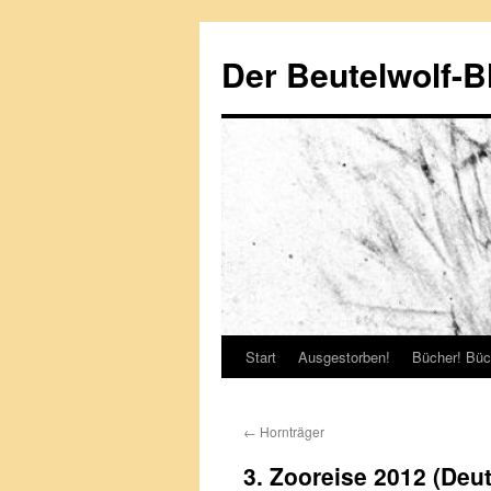
Zum
Inhalt
Der Beutelwolf-B
springen
Start
Ausgestorben!
Bücher! Büc
←
Hornträger
3. Zooreise 2012 (Deut