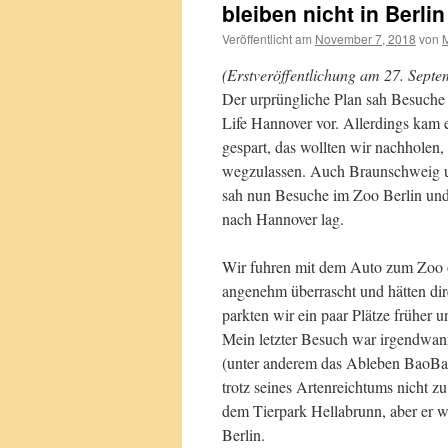
bleiben nicht in Berlin
Veröffentlicht am
November 7, 2018
von
M
(Erstveröffentlichung am 27. Septe
Der urprüngliche Plan sah Besuch
Life Hannover vor. Allerdings kam 
gespart, das wollten wir nachholen,
wegzulassen. Auch Braunschweig un
sah nun Besuche im Zoo Berlin un
nach Hannover lag.
Wir fuhren mit dem Auto zum Zoo o
angenehm überrascht und hätten di
parkten wir ein paar Plätze früher 
Mein letzter Besuch war irgendwan
(unter anderem das Ableben BaoBaos
trotz seines Artenreichtums nicht z
dem Tierpark Hellabrunn, aber er wi
Berlin.