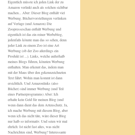
Eigentlich müsste ich jeden Link der zu
Amazon verlinkt auch als solchen sichtbar
machen... Aber: Dieser Blog enthält viel
Werbung. Büchervorstellungen verlinken
auf Verlage (und Amazon) Die
Zoopresseschau enthält Werbung und
eigentlich ist das ein reiner Werbeblog,
jedenfalls könnte man das so sehen, denn
jeder Link zu einem Zoo ist eine Art
Werbung (ob der Zoo allerdings ein
Produkt ist ...). Links, welche außerhalb
meines Blogs führen, könnten Werbung
enthalten. Man erkennt das, indem man
mit der Maus über den gekennzeichneten
Text fährt. Wohin man kommt ist dann
ersichtlich. Und Amazonlinks (also
Bücher) sind immer Werbung (und Teil
eines Partnerprogramms) Aber: Ich
erhalte kein Geld für meinen Blog (und
wenn dann dient das dem Artenschutz. Ja,
ich mache Werbung mit diesem Blog, aber
wenn ich das nicht täte, wäre dieser Blog
nur halb so informativ. Und seien wir mal
ehrlich: Ist nicht fast alles, was nicht
Nachrichten sind, Werbung? Interessante