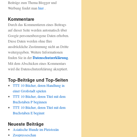
Beiträge zum Thema Blogger und
Werbung findet man
hier
.
Kommentare
Durch das Kommentieren eines Beitrags
auf dieser Seite werden automatisch über
Google personenbezogene Daten erhoben.
Diese Daten werden ohne Ihre
ausdrückliche Zustimmung nicht an Dritte
weitergegeben. Weitere Informationen
finden Sie in der
Datenschutzerklärung
.
Mit dem Abschicken eines Kommentars
wird die Datenschutzerklärung akzeptiert.
Top-Beiträge und Top-Seiten
TTT: 10 Bücher, deren Handlung in
einer Großstadt spielen
TTT: 10 Bücher, deren Titel mit dem
Buchstaben P beginnen
TTT: 10 Bücher, deren Titel mit dem
Buchstaben E beginnt
Neueste Beiträge
Asiatische Hunde im Pleistozän
Zoopresseschau