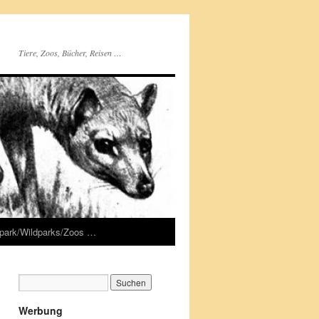
Tiere, Zoos, Bücher, Reisen …
rpark/Wildparks/Zoos …
Werbung