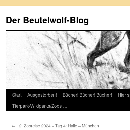
Zum
Inhalt
Der Beutelwolf-Blog
springen
Start
Ausgestorben!
Bücher! Bücher! Bücher!
Hier s
Tierpark/Wildparks/Zoos …
←
12. Zooreise 2024 – Tag 4: Halle – München