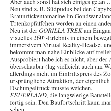
Aber auch sonst hat sich einiges getan …
Neu sind z. B. Südpudus bei den Capy
Braunrückentamarine im Gondwanaland
Totenkopfäffchen werden an einen ande
Neu ist der
GORILLA TREK
am Eingan
visuelles 360°-Erlebnis in einem beweg
immersivem Virtual Reality-Headset u
bekommt man nahe Einblicke auf freileb
Ausprobiert habe ich es nicht, aber der
überschaubar (lag vielleicht auch am We
allerdings nicht im Eintrittspreis des Zo
ursprüngliche Attraktion, der eigentlich
Dschungeltruck musste weichen.
FEUERLAND
, die langwierige Baustel
fertig sein. Den Baufortschritt kann ma
sehen.