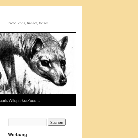
Tiere, Zoos, Bücher, Reisen …
rpark/Wildparks/Zoos …
Werbung