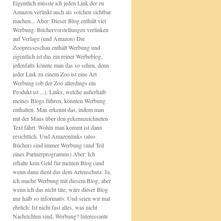
Eigentlich müsste ich jeden Link der zu
Amazon verlinkt auch als solchen sichtbar
machen... Aber: Dieser Blog enthält viel
Werbung. Büchervorstellungen verlinken
auf Verlage (und Amazon) Die
Zoopresseschau enthält Werbung und
eigentlich ist das ein reiner Werbeblog,
jedenfalls könnte man das so sehen, denn
jeder Link zu einem Zoo ist eine Art
Werbung (ob der Zoo allerdings ein
Produkt ist ...). Links, welche außerhalb
meines Blogs führen, könnten Werbung
enthalten. Man erkennt das, indem man
mit der Maus über den gekennzeichneten
Text fährt. Wohin man kommt ist dann
ersichtlich. Und Amazonlinks (also
Bücher) sind immer Werbung (und Teil
eines Partnerprogramms) Aber: Ich
erhalte kein Geld für meinen Blog (und
wenn dann dient das dem Artenschutz. Ja,
ich mache Werbung mit diesem Blog, aber
wenn ich das nicht täte, wäre dieser Blog
nur halb so informativ. Und seien wir mal
ehrlich: Ist nicht fast alles, was nicht
Nachrichten sind, Werbung? Interessante