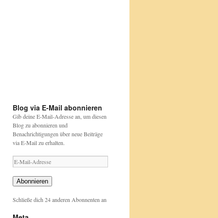
Etwas
Happy
bunt
Birthday
aber
David
....
Attenborough
Papageien
https://beutelwolf-
sind
blog.de/david-
https://www.nabu.de/tiere-
https://www.nabu.de/tiere-
das
attenborough
und-
und-
auch
pflanzen/aktionen-
pflanzen/aktionen-
und-
und-
projekte/stunde-
projekte/stunde-
der-
der-
gartenvoegel/index.html
gartenvoegel/
Blog via E-Mail abonnieren
Gib deine E-Mail-Adresse an, um diesen
Blog zu abonnieren und
Benachrichtigungen über neue Beiträge
via E-Mail zu erhalten.
E-
Mail-
Adresse
Abonnieren
Schließe dich 24 anderen Abonnenten an
Meta