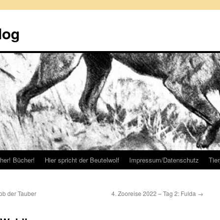
log
her! Bücher!
Hier spricht der Beutelwolf
Impressum/Datenschutz
Tie
ob der Tauber
4. Zooreise 2022 – Tag 2: Fulda
→