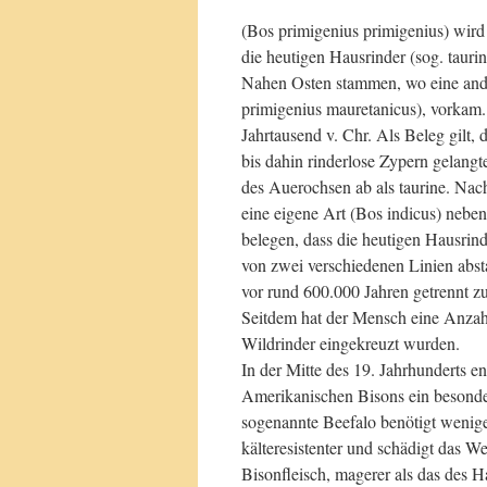
(Bos primigenius primigenius) wird
die heutigen Hausrinder (sog. taur
Nahen Osten stammen, wo eine and
primigenius mauretanicus), vorkam.
Jahrtausend v. Chr. Als Beleg gilt
bis dahin rinderlose Zypern gelangt
des Auerochsen ab als taurine. Na
eine eigene Art (Bos indicus) neb
belegen, dass die heutigen Hausrin
von zwei verschiedenen Linien abs
vor rund 600.000 Jahren getrennt z
Seitdem hat der Mensch eine Anzahl 
Wildrinder eingekreuzt wurden.
In der Mitte des 19. Jahrhunderts 
Amerikanischen Bisons ein besonder
sogenannte Beefalo benötigt weniger
kälteresistenter und schädigt das W
Bisonfleisch, magerer als das des 