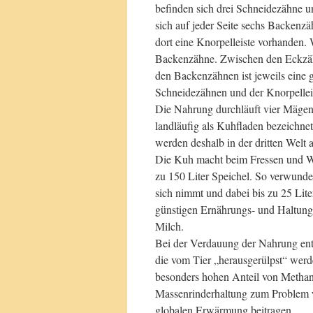
befinden sich drei Schneidezähne u
sich auf jeder Seite sechs Backenzä
dort eine Knorpelleiste vorhanden. W
Backenzähne. Zwischen den Eckzähn
den Backenzähnen ist jeweils eine
Schneidezähnen und der Knorpellei
Die Nahrung durchläuft vier Mäge
landläufig als Kuhfladen bezeichne
werden deshalb in der dritten Welt 
Die Kuh macht beim Fressen und W
zu 150 Liter Speichel. So verwunder
sich nimmt und dabei bis zu 25 Lit
günstigen Ernährungs- und Haltungs
Milch.
Bei der Verdauung der Nahrung ent
die vom Tier „herausgerülpst“ wer
besonders hohen Anteil von Methan 
Massenrinderhaltung zum Problem w
globalen Erwärmung beitragen.