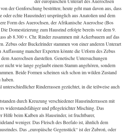
der europäischen Unterart des Auerochsen
 von der Genforschung bestritten; heute geht man davon aus, dass
ine oder echte Hausrinder) ursprünglich aus Anatolien und dem
ere Form des Auerochsen, der Afrikanische Auerochse (Bos
 Die Domestizierung zum Hausrind erfolgte bereits vor dem 9.
, dass ab 8.300 v. Chr. Rinder zusammen mit Ackerbauern auf das
en.
Zebus oder Buckelrinder stammen von einer anderen Unterart
ch Auffassung mancher Experten könnte die Urform des Zebus
en dem Auerochsen darstellen. Genetische Untersuchungen
der nicht wie lange geglaubt einem Stamm angehören, sondern
tammen. Beide Formen scheinen sich schon im wilden Zustand
u haben.
unterschiedlicher Rinderrassen gezüchtet, in die teilweise auch
entstanden durch Kreuzung verschiedener Hausrinderrassen mit
s widerstandsfähiger und pflegeleichter Misching. Das
 Hilfe beim Kalben als Hausrinder, ist fruchtbarer,
eideland weniger. Das Fleisch des Beefalo ist, ähnlich dem
Hausrindes. Das „europäische Gegenstück“ ist der Żubroń, oder