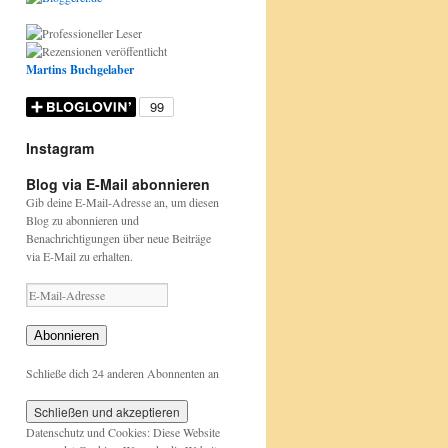
o
r
i
e
Martins Buchgelaber
n
Instagram
D
E
H
h
h
Blog via E-Mail abonnieren
o
t
a
t
t
n
w
p
t
t
Gib deine E-Mail-Adresse an, um diesen
n
a
p
p
p
Blog zu abonnieren und
e
s
y
s
s
Benachrichtigungen über neue Beiträge
r
b
B
:
:
via E-Mail zu erhalten.
s
u
i
/
/
t
n
r
/
/
E
a
t
t
w
w
-
g
a
h
w
w
M
Abonnieren
i
b
d
w
w
a
s
e
a
.
.
i
Schließe dich 24 anderen Abonnenten an
t
r
y
n
n
l
B
.
D
a
a
-
ü
.
a
b
b
A
Datenschutz und Cookies: Diese Website
c
.
v
u
u
d