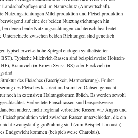
er Landschaftspflege und im Naturschutz (Almwirtschaft).
 die Nutzungsrichtungen Milchproduktion und Fleischproduktion
 überwiegend auf eine der beiden Nutzungsrichtungen hin
, bei denen beide Nutzungsrichtungen züchterisch bearbeitet
 Unterschiede zwischen beiden Richtungen sind genetisch
gen typischerweise hohe Spiegel endogen synthetisierter
ST). Typische Milchvieh-Rassen sind beispielsweise Holstein-
, HF), Braunvieh (= Brown Swiss, BS) oder Fleckvieh (=
gsrind.
 Struktur des Fleisches (Faserigkeit, Marmorierung). Früher
erung des Fleisches kastriert und somit zu Ochsen gemacht.
 nur noch in extensiven Haltungsformen üblich. Es werden sowohl
geschlachtet. Verbreitete Fleischrassen sind beispielsweise
daneben andere, mehr regional verbreitete Rassen wie Angus und
 Fleischproduktion wird zwischen Rassen unterschieden, die ein
r nicht zwangsläufig großrahmig sind (zum Beispiel Limousin)
hes Endgewicht kommen (beispielsweise Charolais).