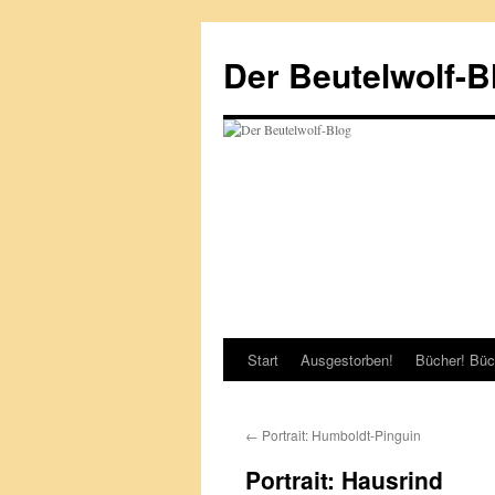
Zum
Inhalt
Der Beutelwolf-B
springen
Start
Ausgestorben!
Bücher! Büc
←
Portrait: Humboldt-Pinguin
Portrait: Hausrind