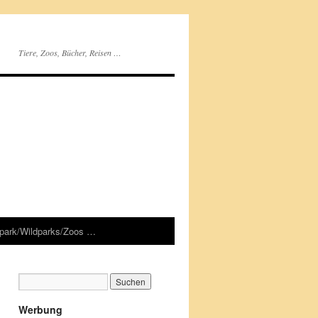
Tiere, Zoos, Bücher, Reisen …
rpark/Wildparks/Zoos …
Werbung