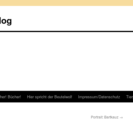
log
her! Bücher!
Hier spricht der Beutelwolf
Impressum/Datenschutz
Tie
Portrait: Bartkauz
→