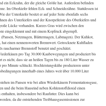
nd ein Eckzahn, der die gleiche Größe hat. Außerdem befinden
hne. Im Oberkiefer fehlen Eck- und Schneidezähne. Stattdessen ist
ie der Unterkiefer besitzt er auf jeder Seite ebenfalls sechs
en des Unterkiefers und der Knorpelleiste des Oberkiefers und
 große Lücke vorhanden. Kurzes Gras wird zwischen den
ste eingeklemmt und mit einem Kopfruck abgerupft.
n (Pansen, Netzmagen, Blättermagen, Labmagen). Der Kuhkot,
t, hat einen nennenswerten Brennwert. Getrocknete Kuhfladen
als raucharmer Brennstoff benutzt und geschätzt.
iederkäuen pro Tag 30.000 Kaubewegungen und produziert bis
t es nicht, dass sie an heißen Tagen bis zu 180 Liter Wasser zu
er pro Minute schluckt. Hochleistungskühe produzieren unter
bedingungen innerhalb eines Jahres weit über 10.000 Liter
stehen im Pansen wie bei allen Wiederkäuern Fermentationsgase,
den und die beim Hausrind neben Kohlenstoffdioxid einen
enthalten, insbesondere bei Raufutter. Dies kann bei
erden, da die entstehenden Treibhausgasemissionen zur