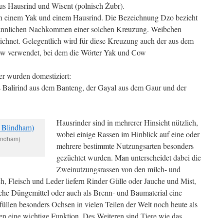
us Hausrind und Wisent (polnisch Żubr).
en einem Yak und einem Hausrind. Die Bezeichnung Dzo bezieht
 männlichen Nachkommen einer solchen Kreuzung. Weibchen
hnet. Gelegentlich wird für diese Kreuzung auch der aus dem
kow verwendet, bei dem die Wörter Yak und Cow
er wurden domestiziert:
Balirind aus dem Banteng, der Gayal aus dem Gaur und der
Hausrinder sind in mehrerer Hinsicht nützlich,
wobei einige Rassen im Hinblick auf eine oder
lindham)
mehrere bestimmte Nutzungsarten besonders
gezüchtet wurden. Man unterscheidet dabei die
Zweinutzungsrassen von den milch- und
h, Fleisch und Leder liefern Rinder Gülle oder Jauche und Mist,
liche Düngemittel oder auch als Brenn- und Baumaterial eine
füllen besonders Ochsen in vielen Teilen der Welt noch heute als
en eine wichtige Funktion. Des Weiteren sind Tiere wie das