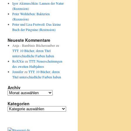
Igor Akimuschkin: Launen der Natur
(Rezension)
Peter Wohlleben: Bakterien
(Rezension)
Peter und Lisa Fretwell: Das kleine
Buch der Pinguine (Rezension)
Neueste Kommentare
Anja - Bambinis Bücherzauber
zu
TTT: 10 Bücher, deren Titel
unterschiedliche Farben haben
RoXXie
zu
TTT: Neuerscheinungen
des zweiten Halbjahres
Jennifer
zu
TTT: 10 Bücher, deren
Titel unterschiedliche Farben haben
Archiv
A
r
Kategorien
c
h
K
i
a
v
t
e
g