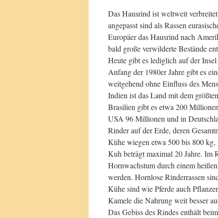
Das Hausrind ist weltweit verbreite
angepasst sind als Rassen eurasisc
Europäer das Hausrind nach Amerika
bald große verwilderte Bestände en
Heute gibt es lediglich auf der Ins
Anfang der 1980er Jahre gibt es ei
weitgehend ohne Einfluss des Mens
Indien ist das Land mit dem größte
Brasilien gibt es etwa 200 Millione
USA 96 Millionen und in Deutschla
Rinder auf der Erde, deren Gesamtm
Kühe wiegen etwa 500 bis 800 kg, 
Kuh beträgt maximal 20 Jahre. Im 
Hornwachstum durch einem heißen Me
werden. Hornlose Rinderrassen sin
Kühe sind wie Pferde auch Pflanzen
Kamele die Nahrung weit besser aus
Das Gebiss des Rindes enthält beim