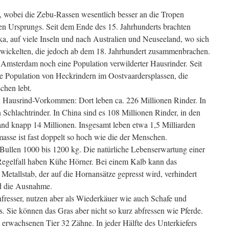
t, wobei die Zebu-Rassen wesentlich besser an die Tropen
hen Ursprungs. Seit dem Ende des 15. Jahrhunderts brachten
, auf viele Inseln und nach Australien und Neuseeland, wo sich
twickelten, die jedoch ab dem 18. Jahrhundert zusammenbrachen.
el Amsterdam noch eine Population verwilderter Hausrinder. Seit
ne Population von Heckrindern im Oostvaardersplassen, die
chen lebt.
n Hausrind-Vorkommen: Dort leben ca. 226 Millionen Rinder. In
n Schlachtrinder. In China sind es 108 Millionen Rinder, in den
nd knapp 14 Millionen. Insgesamt leben etwa 1,5 Milliarden
asse ist fast doppelt so hoch wie die der Menschen.
Bullen 1000 bis 1200 kg. Die natürliche Lebenserwartung einer
Regelfall haben Kühe Hörner. Bei einem Kalb kann das
tallstab, der auf die Hornansätze gepresst wird, verhindert
d die Ausnahme.
fresser, nutzen aber als Wiederkäuer wie auch Schafe und
. Sie können das Gras aber nicht so kurz abfressen wie Pferde.
 erwachsenen Tier 32 Zähne. In jeder Hälfte des Unterkiefers