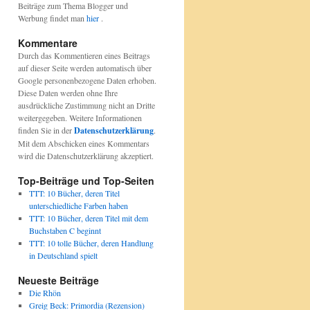
Beiträge zum Thema Blogger und
Werbung findet man
hier
.
Kommentare
Durch das Kommentieren eines Beitrags
auf dieser Seite werden automatisch über
Google personenbezogene Daten erhoben.
Diese Daten werden ohne Ihre
ausdrückliche Zustimmung nicht an Dritte
weitergegeben. Weitere Informationen
finden Sie in der
Datenschutzerklärung
.
Mit dem Abschicken eines Kommentars
wird die Datenschutzerklärung akzeptiert.
Top-Beiträge und Top-Seiten
TTT: 10 Bücher, deren Titel
unterschiedliche Farben haben
TTT: 10 Bücher, deren Titel mit dem
Buchstaben C beginnt
TTT: 10 tolle Bücher, deren Handlung
in Deutschland spielt
Neueste Beiträge
Die Rhön
Greig Beck: Primordia (Rezension)