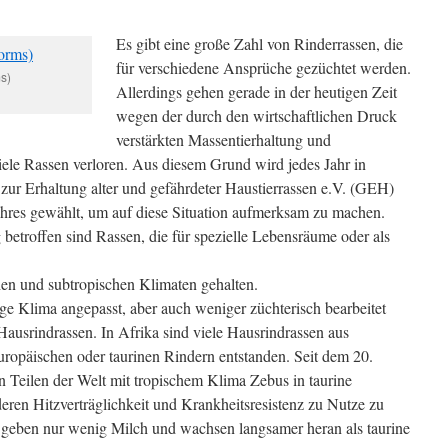
Es gibt eine große Zahl von Rinderrassen, die
für verschiedene Ansprüche gezüchtet werden.
s)
Allerdings gehen gerade in der heutigen Zeit
wegen der durch den wirtschaftlichen Druck
verstärkten Massentierhaltung und
iele Rassen verloren. Aus diesem Grund wird jedes Jahr in
 zur Erhaltung alter und gefährdeter Haustierrassen e.V. (GEH)
Jahres gewählt, um auf diese Situation aufmerksam zu machen.
etroffen sind Rassen, die für spezielle Lebensräume oder als
hen und subtropischen Klimaten gehalten.
tige Klima angepasst, aber auch weniger züchterisch bearbeitet
Hausrindrassen. In Afrika sind viele Hausrindrassen aus
opäischen oder taurinen Rindern entstanden. Seit dem 20.
n Teilen der Welt mit tropischem Klima Zebus in taurine
eren Hitzverträglichkeit und Krankheitsresistenz zu Nutze zu
geben nur wenig Milch und wachsen langsamer heran als taurine