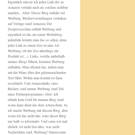
Eigentlich müsste ich jeden Link der zu
Amazon verlinkt auch als solchen sichtbar
machen... Aber: Dieser Blog enthält viel
Werbung. Büchervorstellungen verlinken
auf Verlage (und Amazon) Die
Zoopresseschau enthält Werbung und
eigentlich ist das ein reiner Werbeblog,
jedenfalls könnte man das so sehen, denn
jeder Link zu einem Zoo ist eine Art
Werbung (ob der Zoo allerdings ein
Produkt ist ...). Links, welche außerhalb
meines Blogs führen, könnten Werbung
enthalten. Man erkennt das, indem man
mit der Maus über den gekennzeichneten
Text fährt. Wohin man kommt ist dann
ersichtlich. Und Amazonlinks (also
Bücher) sind immer Werbung (und Teil
eines Partnerprogramms) Aber: Ich
erhalte kein Geld für meinen Blog (und
wenn dann dient das dem Artenschutz. Ja,
ich mache Werbung mit diesem Blog, aber
wenn ich das nicht täte, wäre dieser Blog
nur halb so informativ. Und seien wir mal
ehrlich: Ist nicht fast alles, was nicht
Nachrichten sind, Werbung? Interessante