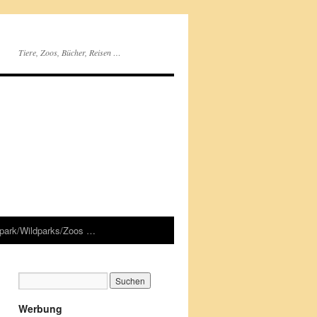
Tiere, Zoos, Bücher, Reisen …
rpark/Wildparks/Zoos …
Werbung