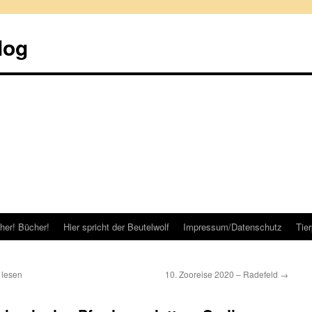
log
her! Bücher!
Hier spricht der Beutelwolf
Impressum/Datenschutz
Tie
 lesen
10. Zooreise 2020 – Radefeld
→