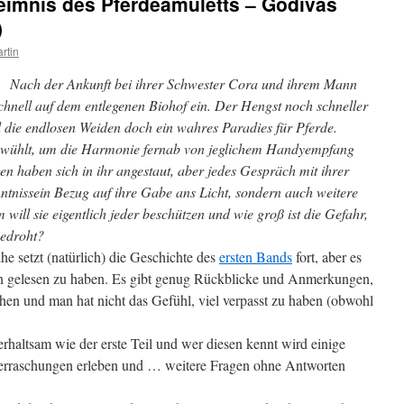
eimnis des Pferdeamuletts – Godivas
)
rtin
Nach der Ankunft bei ihrer Schwester Cora und ihrem Mann
chnell auf dem entlegenen Biohof ein. Der Hengst noch schneller
nd die endlosen Weiden doch ein wahres Paradies für Pferde.
gewühlt, um die Harmonie fernab von jeglichem Handyempfang
n haben sich in ihr angestaut, aber jedes Gespräch mit ihrer
nntnissein Bezug auf ihre Gabe ans Licht, sondern auch weitere
ill sie eigentlich jeder beschützen und wie groß ist die Gefahr,
bedroht?
he setzt (natürlich) die Geschichte des
ersten Bands
fort, aber es
en gelesen zu haben. Es gibt genug Rückblicke und Anmerkungen,
chen und man hat nicht das Gefühl, viel verpasst zu haben (obwohl
erhaltsam wie der erste Teil und wer diesen kennt wird einige
rraschungen erleben und … weitere Fragen ohne Antworten