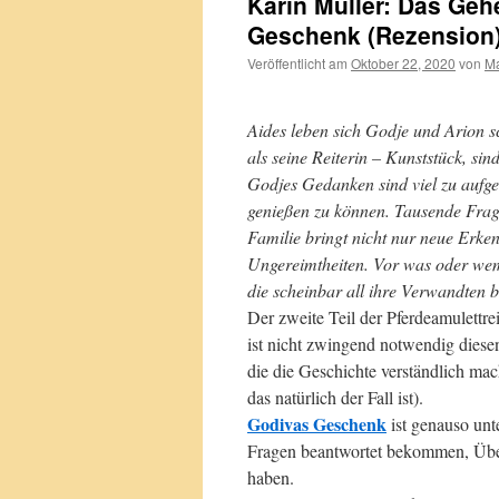
Karin Müller: Das Geh
Geschenk (Rezension
Veröffentlicht am
Oktober 22, 2020
von
Ma
Aides leben sich Godje und Arion s
als seine Reiterin – Kunststück, si
Godjes Gedanken sind viel zu auf
genießen zu können. Tausende Frage
Familie bringt nicht nur neue Erke
Ungereimtheiten. Vor was oder wem w
die scheinbar all ihre Verwandten 
Der zweite Teil der Pferdeamulettrei
ist nicht zwingend notwendig dies
die die Geschichte verständlich ma
das natürlich der Fall ist).
Godivas Geschenk
ist genauso unt
Fragen beantwortet bekommen, Übe
haben.