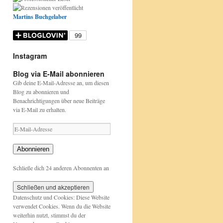
Martins Buchgelaber
Instagram
Donnerstag
Etwas
Happy
https://www.nabu.de/tiere-
https://www.nabu.de/tiere-
Blog via E-Mail abonnieren
ist
bunt
Birthday
und-
und-
Büchertag
aber
David
pflanzen/aktionen-
pflanzen/aktionen-
Gib deine E-Mail-Adresse an, um diesen
:
....
Attenborough
und-
und-
Blog zu abonnieren und
https://wp.me/p9WDjt-
Papageien
https://beutelwolf-
projekte/stunde-
projekte/stunde-
Benachrichtigungen über neue Beiträge
lAc
sind
blog.de/david-
der-
der-
via E-Mail zu erhalten.
das
attenborough
gartenvoegel/index.html
gartenvoegel/
auch
E-
Mail-
Adresse
Abonnieren
Schließe dich 24 anderen Abonnenten an
Datenschutz und Cookies: Diese Website
verwendet Cookies. Wenn du die Website
weiterhin nutzt, stimmst du der