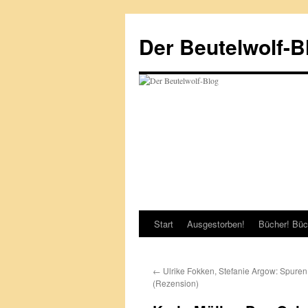
Zum
Inhalt
Der Beutelwolf-B
springen
Start
Ausgestorben!
Bücher! Büc
←
Ulrike Fokken, Stefanie Argow: Spuren
(Rezension)