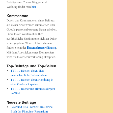
Beiträge zum Thema Blogger und
Werbung findet man
hier
.
Kommentare
Durch das Kommentieren eines Beitrags
auf dieser Seite werden automatisch über
Google personenbezogene Daten erhoben.
Diese Daten werden ohne Ihre
ausdrückliche Zustimmung nicht an Dritte
weitergegeben. Weitere Informationen
finden Sie in der
Datenschutzerklärung
.
Mit dem Abschicken eines Kommentars
wird die Datenschutzerklärung akzeptiert.
Top-Beiträge und Top-Seiten
TTT: 10 Bücher, deren Titel
unterschiedliche Farben haben
TTT: 10 Bücher, deren Handlung in
einer Großstadt spielen
TTT: 10 Bücher mit Himmelskörpern
im Titel
Neueste Beiträge
Peter und Lisa Fretwell: Das kleine
Buch der Pinguine (Rezension)