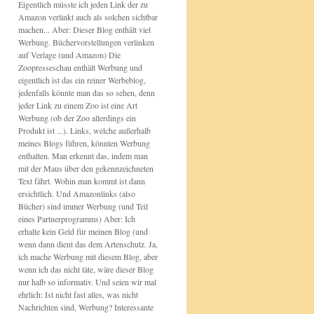
Eigentlich müsste ich jeden Link der zu
Amazon verlinkt auch als solchen sichtbar
machen... Aber: Dieser Blog enthält viel
Werbung. Büchervorstellungen verlinken
auf Verlage (und Amazon) Die
Zoopresseschau enthält Werbung und
eigentlich ist das ein reiner Werbeblog,
jedenfalls könnte man das so sehen, denn
jeder Link zu einem Zoo ist eine Art
Werbung (ob der Zoo allerdings ein
Produkt ist ...). Links, welche außerhalb
meines Blogs führen, könnten Werbung
enthalten. Man erkennt das, indem man
mit der Maus über den gekennzeichneten
Text fährt. Wohin man kommt ist dann
ersichtlich. Und Amazonlinks (also
Bücher) sind immer Werbung (und Teil
eines Partnerprogramms) Aber: Ich
erhalte kein Geld für meinen Blog (und
wenn dann dient das dem Artenschutz. Ja,
ich mache Werbung mit diesem Blog, aber
wenn ich das nicht täte, wäre dieser Blog
nur halb so informativ. Und seien wir mal
ehrlich: Ist nicht fast alles, was nicht
Nachrichten sind, Werbung? Interessante