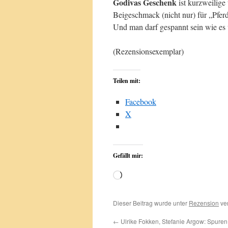
Godivas Geschenk
ist kurzweilige
Beigeschmack (nicht nur) für „Pfe
Und man darf gespannt sein wie es
(Rezensionsexemplar)
Teilen mit:
Facebook
X
Gefällt mir:
Wird
geladen …
Dieser Beitrag wurde unter
Rezension
ver
←
Ulrike Fokken, Stefanie Argow: Spuren