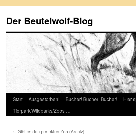
Zum
Inhalt
Der Beutelwolf-Blog
springen
Start
Ausgestorben!
Bücher! Bücher! Bücher!
Hier s
Tierpark/Wildparks/Zoos …
←
Gibt es den perfekten Zoo (Archiv)