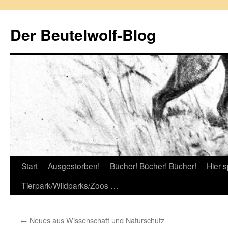
Zum
Inhalt
Der Beutelwolf-Blog
springen
Start
Ausgestorben!
Bücher! Bücher! Bücher!
Hier s
Tierpark/Wildparks/Zoos …
←
Neues aus Wissenschaft und Naturschutz