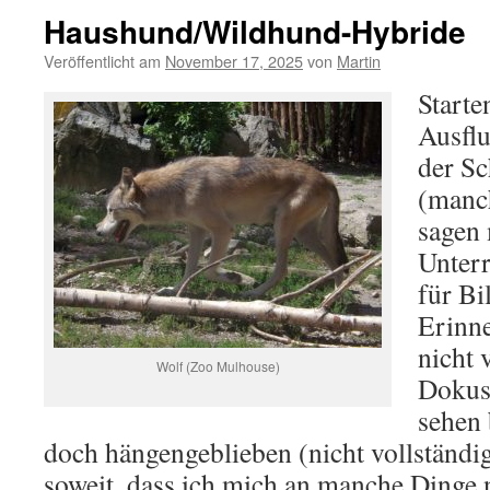
Haushund/Wildhund-Hybride
Veröffentlicht am
November 17, 2025
von
Martin
Starte
Ausflu
der Sc
(manc
sagen 
Unterr
für B
Erinn
nicht 
Wolf (Zoo Mulhouse)
Dokus
sehen 
doch hängengeblieben (nicht vollständi
soweit, dass ich mich an manche Dinge