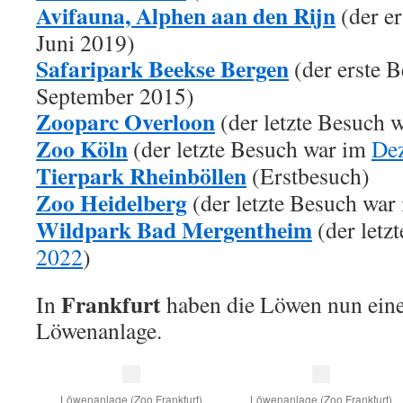
Avifauna, Alphen aan den Rijn
(der e
Juni 2019)
Safaripark Beekse Bergen
(der erste 
September 2015)
Zooparc Overloon
(der letzte Besuch 
Zoo Köln
(der letzte Besuch war im
De
Tierpark Rheinböllen
(Erstbesuch)
Zoo Heidelberg
(der letzte Besuch war
Wildpark Bad Mergentheim
(der letz
2022
)
Frankfurt
In
haben die Löwen nun eine
Löwenanlage.
Löwenanlage (Zoo Frankfurt)
Löwenanlage (Zoo Frankfurt)