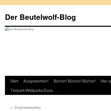
Zum
Inhalt
Der Beutelwolf-Blog
springen
Start
Ausgestorben!
Bücher! Bücher! Bücher!
Hier s
Tierpark/Wildparks/Zoos …
←
Zoopresseschau