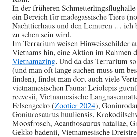
In der früheren Schmetterlingsflughall
ein Bereich für madegassische Tiere (n
Nachttierhaus und den Lemuren … ich b
zu sehen sein wird.
Im Terrarium weisen Hinweisschilder au
Vietnams hin, eine Aktion im Rahme
Vietnamazing
. Und da das Terrarium so 
(und man oft lange suchen muss um bes
finden), findet man dort auch viele Vertr
vietnamesischen Fauna: Leiolepis guenth
reevesii, Vietnamesische Langnasennatt
Felsengecko (
Zootier 2024
), Goniuroda
Goniurosaurus huuliensis, Krokodilsch
Moosfrosch, Acanthosaurus nataliae, G
Gekko badenii, Vietnamesische Dreistre