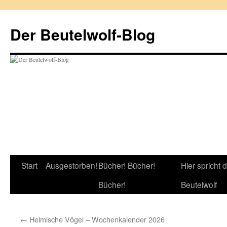
Zum
Inhalt
Der Beutelwolf-Blog
springen
Start
Ausgestorben!
Bücher! Bücher!
Hier spricht 
Bücher!
Beutelwolf
←
Heimische Vögel – Wochenkalender 2026