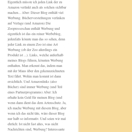
Eigentlich müsste ich jeden Link der zu
Amazon verlinkt auch als solchen sichtbar
machen... Aber: Dieser Blog enthält viel
Werbung. Büchervorstellungen verlinken
auf Verlage (und Amazon) Die
Zoopresseschau enthält Werbung und
eigentlich ist das ein reiner Werbeblog,
jedenfalls könnte man das so sehen, denn
jeder Link zu einem Zoo ist eine Art
Werbung (ob der Zoo allerdings ein
Produkt ist ...). Links, welche außerhalb
meines Blogs führen, könnten Werbung
enthalten. Man erkennt das, indem man
mit der Maus über den gekennzeichneten
Text fährt. Wohin man kommt ist dann
ersichtlich. Und Amazonlinks (also
Bücher) sind immer Werbung (und Teil
eines Partnerprogramms) Aber: Ich
erhalte kein Geld für meinen Blog (und
wenn dann dient das dem Artenschutz. Ja,
ich mache Werbung mit diesem Blog, aber
wenn ich das nicht täte, wäre dieser Blog
nur halb so informativ. Und seien wir mal
ehrlich: Ist nicht fast alles, was nicht
Nachrichten sind, Werbung? Interessante