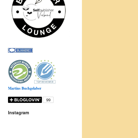
Martins Buchgelaber
Instagram
Donnerstag
ist
Büchertag
: