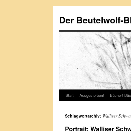
Zum
Inhalt
Der Beutelwolf-B
springen
Start
Ausgestorben!
Bücher! Büc
Walliser Schwa
Schlagwortarchiv:
Portrait: Walliser Sc