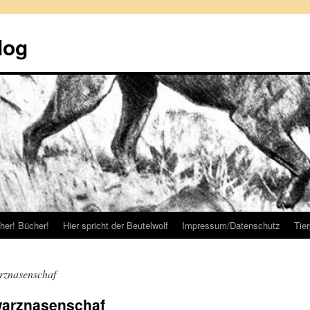
log
her! Bücher!
Hier spricht der Beutelwolf
Impressum/Datenschutz
Tie
rznasenschaf
hwarznasenschaf