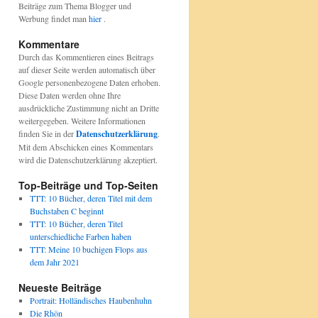
Beiträge zum Thema Blogger und
Werbung findet man
hier
.
Kommentare
Durch das Kommentieren eines Beitrags
auf dieser Seite werden automatisch über
Google personenbezogene Daten erhoben.
Diese Daten werden ohne Ihre
ausdrückliche Zustimmung nicht an Dritte
weitergegeben. Weitere Informationen
finden Sie in der
Datenschutzerklärung
.
Mit dem Abschicken eines Kommentars
wird die Datenschutzerklärung akzeptiert.
Top-Beiträge und Top-Seiten
TTT: 10 Bücher, deren Titel mit dem
Buchstaben C beginnt
TTT: 10 Bücher, deren Titel
unterschiedliche Farben haben
TTT: Meine 10 buchigen Flops aus
dem Jahr 2021
Neueste Beiträge
Portrait: Holländisches Haubenhuhn
Die Rhön