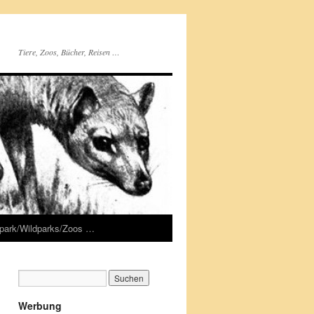
Tiere, Zoos, Bücher, Reisen …
rpark/Wildparks/Zoos …
Werbung