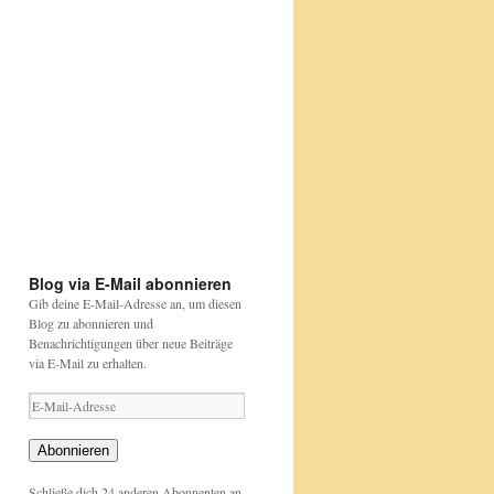
https://wp.me/p9WDjt-
lAc
Etwas
Happy
bunt
Birthday
aber
David
....
Attenborough
Papageien
https://beutelwolf-
sind
blog.de/david-
https://www.nabu.de/tiere-
https://www.nabu.de/tiere-
das
attenborough
und-
und-
auch
pflanzen/aktionen-
pflanzen/aktionen-
und-
und-
projekte/stunde-
projekte/stunde-
der-
der-
gartenvoegel/index.html
gartenvoegel/
Blog via E-Mail abonnieren
Gib deine E-Mail-Adresse an, um diesen
Blog zu abonnieren und
Benachrichtigungen über neue Beiträge
via E-Mail zu erhalten.
E-
Mail-
Adresse
Abonnieren
Schließe dich 24 anderen Abonnenten an