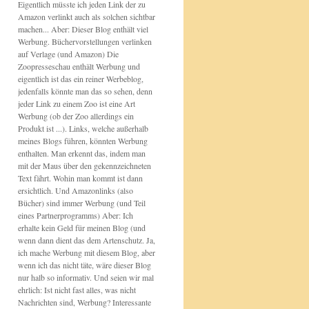
Eigentlich müsste ich jeden Link der zu
Amazon verlinkt auch als solchen sichtbar
machen... Aber: Dieser Blog enthält viel
Werbung. Büchervorstellungen verlinken
auf Verlage (und Amazon) Die
Zoopresseschau enthält Werbung und
eigentlich ist das ein reiner Werbeblog,
jedenfalls könnte man das so sehen, denn
jeder Link zu einem Zoo ist eine Art
Werbung (ob der Zoo allerdings ein
Produkt ist ...). Links, welche außerhalb
meines Blogs führen, könnten Werbung
enthalten. Man erkennt das, indem man
mit der Maus über den gekennzeichneten
Text fährt. Wohin man kommt ist dann
ersichtlich. Und Amazonlinks (also
Bücher) sind immer Werbung (und Teil
eines Partnerprogramms) Aber: Ich
erhalte kein Geld für meinen Blog (und
wenn dann dient das dem Artenschutz. Ja,
ich mache Werbung mit diesem Blog, aber
wenn ich das nicht täte, wäre dieser Blog
nur halb so informativ. Und seien wir mal
ehrlich: Ist nicht fast alles, was nicht
Nachrichten sind, Werbung? Interessante