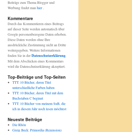
Beiträge zum Thema Blogger und
Werbung findet man
hier
.
Kommentare
Durch das Kommentieren eines Beitrags
auf dieser Seite werden automatisch über
Google personenbezogene Daten erhoben.
Diese Daten werden ohne Ihre
ausdrückliche Zustimmung nicht an Dritte
weitergegeben. Weitere Informationen
finden Sie in der
Datenschutzerklärung
.
Mit dem Abschicken eines Kommentars
wird die Datenschutzerklärung akzeptiert.
Top-Beiträge und Top-Seiten
TTT: 10 Bücher, deren Titel
unterschiedliche Farben haben
TTT: 10 Bücher, deren Titel mit dem
Buchstaben C beginnt
TTT: 10 Bücher von meinem SuB, die
ich in diesem Jahr noch lesen möchtest
Neueste Beiträge
Die Rhön
Greig Beck: Primordia (Rezension)