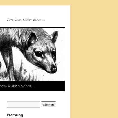
Tiere, Zoos, Bücher, Reisen …
rpark/Wildparks/Zoos …
Werbung