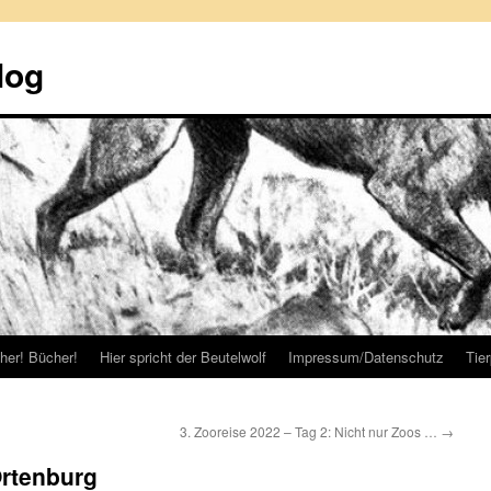
log
her! Bücher!
Hier spricht der Beutelwolf
Impressum/Datenschutz
Tie
3. Zooreise 2022 – Tag 2: Nicht nur Zoos …
→
Ortenburg