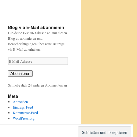
pflanzen/aktionen-
pflanzen/aktionen-
und-
und-
projekte/stunde-
projekte/stunde-
der-
der-
gartenvoegel/index.html
gartenvoegel/
Blog via E-Mail abonnieren
Gib deine E-Mail-Adresse an, um diesen
Blog zu abonnieren und
Benachrichtigungen über neue Beiträge
via E-Mail zu erhalten.
E-
Mail-
Adresse
Abonnieren
Schließe dich 24 anderen Abonnenten an
Meta
Anmelden
Eintrags-Feed
Kommentar-Feed
WordPress.org
Stolz präsentiert von WordPress.