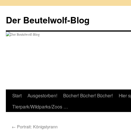
Zum
Inhalt
Der Beutelwolf-Blog
springen
Start
Ausgestorben!
Bücher! Bücher! Bücher!
Hier s
Tierpark/Wildparks/Zoos …
←
Portrait: Königstyrann