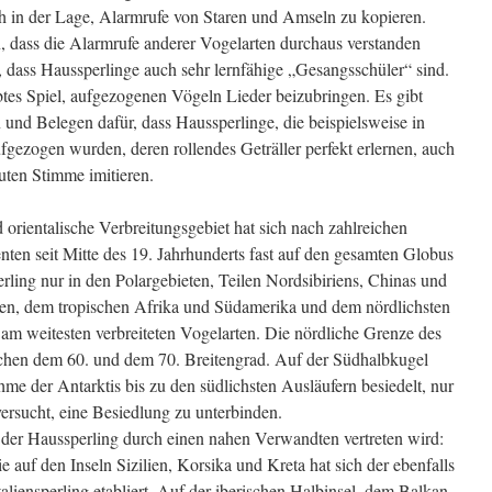
h in der Lage, Alarmrufe von Staren und Amseln zu kopieren.
 dass die Alarmrufe anderer Vogelarten durchaus verstanden
, dass Haussperlinge auch sehr lernfähige „Gesangsschüler“ sind.
btes Spiel, aufgezogenen Vögeln Lieder beizubringen. Es gibt
n und Belegen dafür, dass Haussperlinge, die beispielsweise in
fgezogen wurden, deren rollendes Geträller perfekt erlernen, auch
auten Stimme imitieren.
 orientalische Verbreitungsgebiet hat sich nach zahlreichen
ten seit Mitte des 19. Jahrhunderts fast auf den gesamten Globus
rling nur in den Polargebieten, Teilen Nordsibiriens, Chinas und
lien, dem tropischen Afrika und Südamerika und dem nördlichsten
r am weitesten verbreiteten Vogelarten. Die nördliche Grenze des
chen dem 60. und dem 70. Breitengrad. Auf der Südhalbkugel
 der Antarktis bis zu den südlichsten Ausläufern besiedelt, nur
ersucht, eine Besiedlung zu unterbinden.
n der Haussperling durch einen nahen Verwandten vertreten wird:
 auf den Inseln Sizilien, Korsika und Kreta hat sich der ebenfalls
liensperling etabliert. Auf der iberischen Halbinsel, dem Balkan