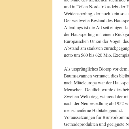
und in Teilen Nordafrikas lebt de
Weidensperling, der noch kein so au
Der weltweite Bestand des Haussper
Allerdings ist die Art seit einigen 
der Haussperling mit einem Rückga
Europäischen Union der Vogel, des
Abstand am stärksten zurückgegange
netto um 560 bis 620 Mio. Exempla
Als ursprüngliches Biotop vor de
Baumsavannen vermutet, dies bleibt
nach Mitteleuropa war der Haussper
Menschen. Deutlich wurde dies bei
Zweiten Weltkrieg, während der mi
nach der Neubesiedlung ab 1952 wi
menschenferne Habitate genutzt.
Voraussetzungen für Brutvorkommen
Getreideprodukten und geeignete Ni