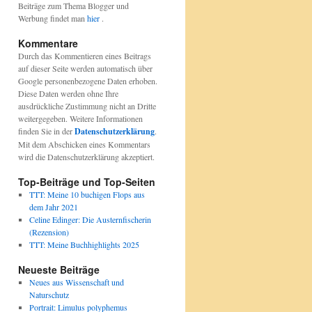
Beiträge zum Thema Blogger und
Werbung findet man
hier
.
Kommentare
Durch das Kommentieren eines Beitrags
auf dieser Seite werden automatisch über
Google personenbezogene Daten erhoben.
Diese Daten werden ohne Ihre
ausdrückliche Zustimmung nicht an Dritte
weitergegeben. Weitere Informationen
finden Sie in der
Datenschutzerklärung
.
Mit dem Abschicken eines Kommentars
wird die Datenschutzerklärung akzeptiert.
Top-Beiträge und Top-Seiten
TTT: Meine 10 buchigen Flops aus
dem Jahr 2021
Celine Edinger: Die Austernfischerin
(Rezension)
TTT: Meine Buchhighlights 2025
Neueste Beiträge
Neues aus Wissenschaft und
Naturschutz
Portrait: Limulus polyphemus