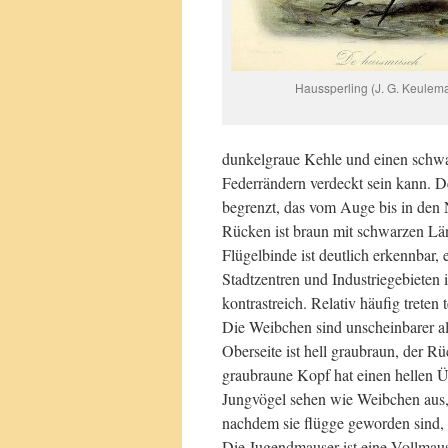
Haussperling (J. G. Keulem
dunkelgraue Kehle und einen schwar
Federrändern verdeckt sein kann. D
begrenzt, das vom Auge bis in den 
Rücken ist braun mit schwarzen Läng
Flügelbinde ist deutlich erkennbar,
Stadtzentren und Industriegebieten
kontrastreich. Relativ häufig treten 
Die Weibchen sind unscheinbarer al
Oberseite ist hell graubraun, der R
graubraune Kopf hat einen hellen Üb
Jungvögel sehen wie Weibchen aus, s
nachdem sie flügge geworden sind, 
Die Jugendmauser ist eine Vollmaus