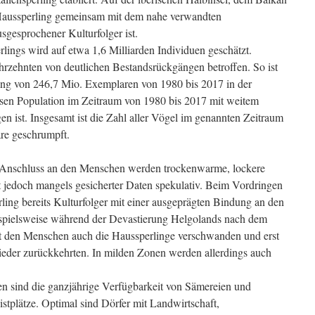
r Haussperling gemeinsam mit dem nahe verwandten
sgesprochener Kulturfolger ist.
lings wird auf etwa 1,6 Milliarden Individuen geschätzt.
Jahrzehnten von deutlichen Bestandsrückgängen betroffen. So ist
ng von 246,7 Mio. Exemplaren von 1980 bis 2017 in der
sen Population im Zeitraum von 1980 bis 2017 mit weitem
n ist. Insgesamt ist die Zahl aller Vögel im genannten Zeitraum
re geschrumpft.
m Anschluss an den Menschen werden trockenwarme, lockere
 jedoch mangels gesicherter Daten spekulativ. Beim Vordringen
ling bereits Kulturfolger mit einer ausgeprägten Bindung an den
spielsweise während der Devastierung Helgolands nach dem
t den Menschen auch die Haussperlinge verschwanden und erst
eder zurückkehrten. In milden Zonen werden allerdings auch
 sind die ganzjährige Verfügbarkeit von Sämereien und
stplätze. Optimal sind Dörfer mit Landwirtschaft,