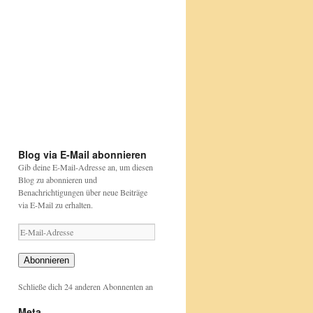
Etwas
bunt
aber
....
Papageien
sind
Happy
https://www.nabu.de/tiere-
das
Birthday
und-
auch
David
pflanzen/aktionen-
Attenborough
und-
https://beutelwolf-
projekte/stunde-
blog.de/david-
der-
attenborough
gartenvoegel/index.html
Blog via E-Mail abonnieren
Gib deine E-Mail-Adresse an, um diesen
Blog zu abonnieren und
Benachrichtigungen über neue Beiträge
via E-Mail zu erhalten.
E-
Mail-
Adresse
Abonnieren
Schließe dich 24 anderen Abonnenten an
Meta