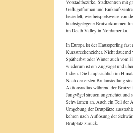
Vorstadtbezirke, Stadtzentren mit 
Geflügelfarmen und Einkaufszentr
besiedelt, wie beispielsweise von 
höchstgelegene Brutvorkommen finde
im Death Valley in Nordamerika.
In Europa ist der Haussperling fas
Kurzstreckenzieher. Nicht dauern
Spätherbst oder Winter auch vom Hau
wiederum ist ein Zugvogel und über
Indien. Die hauptsächlich im Himala
Nach der ersten Brutansiedlung sind
Aktionsradius während der Brutzeit
Jungvögel streuen ungerichtet und
Schwärmen an. Auch ein Teil der Al
Umgebung der Brutplätze ausstrahl
kehren nach Auflösung der Schwärme
Brutplatz zurück.