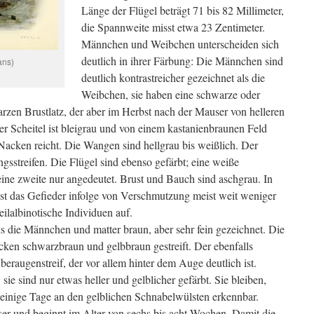
Länge der Flügel beträgt 71 bis 82 Millimeter,
die Spannweite misst etwa 23 Zentimeter.
Männchen und Weibchen unterscheiden sich
deutlich in ihrer Färbung: Die Männchen sind
ans)
deutlich kontrastreicher gezeichnet als die
Weibchen, sie haben eine schwarze oder
zen Brustlatz, der aber im Herbst nach der Mauser von helleren
er Scheitel ist bleigrau und von einem kastanienbraunen Feld
Nacken reicht. Die Wangen sind hellgrau bis weißlich. Der
sstreifen. Die Flügel sind ebenso gefärbt; eine weiße
 eine zweite nur angedeutet. Brust und Bauch sind aschgrau. In
 ist das Gefieder infolge von Verschmutzung meist weit weniger
teilalbinotische Individuen auf.
s die Männchen und matter braun, aber sehr fein gezeichnet. Die
ücken schwarzbraun und gelbbraun gestreift. Der ebenfalls
eraugenstreif, der vor allem hinter dem Auge deutlich ist.
ie sind nur etwas heller und gelblicher gefärbt. Sie bleiben,
einige Tage an den gelblichen Schnabelwülsten erkennbar.
er und beginnt im Alter von sechs bis acht Wochen. Damit die