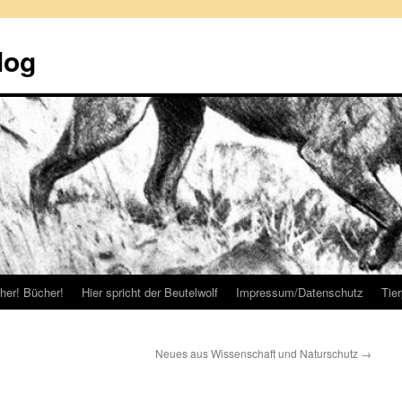
log
her! Bücher!
Hier spricht der Beutelwolf
Impressum/Datenschutz
Tie
Neues aus Wissenschaft und Naturschutz
→