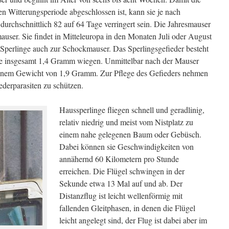
n Witterungsperiode abgeschlossen ist, kann sie je nach
urchschnittlich 82 auf 64 Tage verringert sein. Die Jahresmauser
mauser. Sie findet in Mitteleuropa in den Monaten Juli oder August
n Sperlinge auch zur Schockmauser. Das Sperlingsgefieder besteht
ie insgesamt 1,4 Gramm wiegen. Unmittelbar nach der Mauser
einem Gewicht von 1,9 Gramm. Zur Pflege des Gefieders nehmen
ederparasiten zu schützen.
Haussperlinge fliegen schnell und geradlinig,
relativ niedrig und meist vom Nistplatz zu
einem nahe gelegenen Baum oder Gebüsch.
Dabei können sie Geschwindigkeiten von
annähernd 60 Kilometern pro Stunde
erreichen. Die Flügel schwingen in der
Sekunde etwa 13 Mal auf und ab. Der
Distanzflug ist leicht wellenförmig mit
fallenden Gleitphasen, in denen die Flügel
leicht angelegt sind, der Flug ist dabei aber im