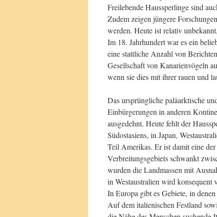
Freilebende Haussperlinge sind auc
Zudem zeigen jüngere Forschungen,
werden. Heute ist relativ unbekannt
Im 18. Jahrhundert war es ein belie
eine stattliche Anzahl von Berichte
Gesellschaft von Kanarienvögeln au
wenn sie dies mit ihrer rauen und l
Das ursprüngliche paläarktische und
Einbürgerungen in anderen Kontinen
ausgedehnt. Heute fehlt der Hausspe
Südostasiens, in Japan, Westaustra
Teil Amerikas. Er ist damit eine de
Verbreitungsgebiets schwankt zwis
wurden die Landmassen mit Ausnahme
in Westaustralien wird konsequent v
In Europa gibt es Gebiete, in dene
Auf dem italienischen Festland sowie
die Nähe des Menschen suchende Ita