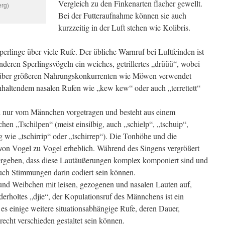
Vergleich zu den Finkenarten flacher gewellt.
erg)
Bei der Futteraufnahme können sie auch
kurzzeitig in der Luft stehen wie Kolibris.
erlinge über viele Rufe. Der übliche Warnruf bei Luftfeinden ist
deren Sperlingsvögeln ein weiches, getrillertes „drüüü“, wobei
enüber größeren Nahrungskonkurrenten wie Möwen verwendet
nhaltendem nasalen Rufen wie „kew kew“ oder auch „terrettett“
 nur vom Männchen vorgetragen und besteht aus einem
hen „Tschilpen“ (meist einsilbig, auch „schielp“, „tschuip“,
 wie „tschirrip“ oder „tschirrep“). Die Tonhöhe und die
von Vogel zu Vogel erheblich. Während des Singens vergrößert
 ergeben, dass diese Lautäußerungen komplex komponiert sind und
uch Stimmungen darin codiert sein können.
nd Weibchen mit leisen, gezogenen und nasalen Lauten auf,
rholtes „djie“, der Kopulationsruf des Männchens ist ein
es einige weitere situationsabhängige Rufe, deren Dauer,
echt verschieden gestaltet sein können.