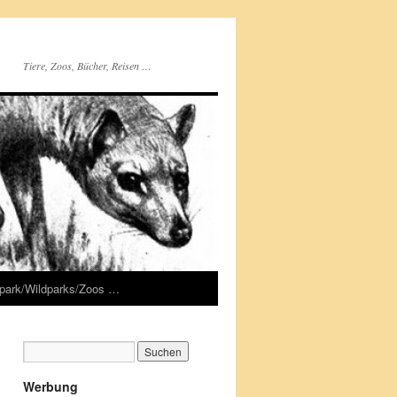
Tiere, Zoos, Bücher, Reisen …
rpark/Wildparks/Zoos …
Werbung