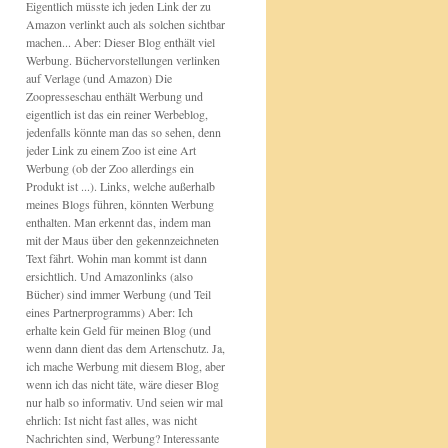
Eigentlich müsste ich jeden Link der zu
Amazon verlinkt auch als solchen sichtbar
machen... Aber: Dieser Blog enthält viel
Werbung. Büchervorstellungen verlinken
auf Verlage (und Amazon) Die
Zoopresseschau enthält Werbung und
eigentlich ist das ein reiner Werbeblog,
jedenfalls könnte man das so sehen, denn
jeder Link zu einem Zoo ist eine Art
Werbung (ob der Zoo allerdings ein
Produkt ist ...). Links, welche außerhalb
meines Blogs führen, könnten Werbung
enthalten. Man erkennt das, indem man
mit der Maus über den gekennzeichneten
Text fährt. Wohin man kommt ist dann
ersichtlich. Und Amazonlinks (also
Bücher) sind immer Werbung (und Teil
eines Partnerprogramms) Aber: Ich
erhalte kein Geld für meinen Blog (und
wenn dann dient das dem Artenschutz. Ja,
ich mache Werbung mit diesem Blog, aber
wenn ich das nicht täte, wäre dieser Blog
nur halb so informativ. Und seien wir mal
ehrlich: Ist nicht fast alles, was nicht
Nachrichten sind, Werbung? Interessante