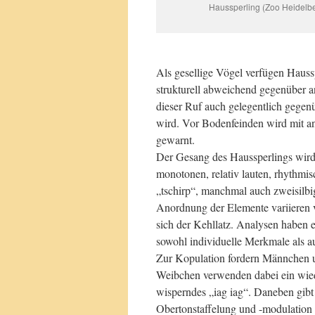
Haussperling (Zoo Heidelb
Als gesellige Vögel verfügen Haussp
strukturell abweichend gegenüber an
dieser Ruf auch gelegentlich geg
wird. Vor Bodenfeinden wird mit a
gewarnt.
Der Gesang des Haussperlings wird
monotonen, relativ lauten, rhythmisc
„tschirp“, manchmal auch zweisilbig
Anordnung der Elemente variieren 
sich der Kehllatz. Analysen haben
sowohl individuelle Merkmale als a
Zur Kopulation fordern Männchen u
Weibchen verwenden dabei ein wiede
wisperndes „iag iag“. Daneben gibt 
Obertonstaffelung und -modulation r