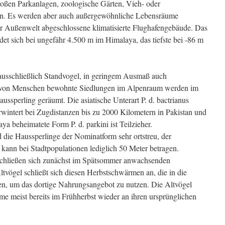
großen Parkanlagen, zoologische Gärten, Vieh- oder
en. Es werden aber auch außergewöhnliche Lebensräume
der Außenwelt abgeschlossene klimatisierte Flughafengebäude. Das
t sich bei ungefähr 4.500 m im Himalaya, das tiefste bei -86 m
t ausschließlich Standvogel, in geringem Ausmaß auch
d von Menschen bewohnte Siedlungen im Alpenraum werden im
ssperling geräumt. Die asiatische Unterart P. d. bactrianus
wintert bei Zugdistanzen bis zu 2000 Kilometern in Pakistan und
ya beheimatete Form P. d. parkini ist Teilzieher.
 die Haussperlinge der Nominatform sehr ortstreu, der
 kann bei Stadtpopulationen lediglich 50 Meter betragen.
 schließen sich zunächst im Spätsommer anwachsenden
tvögel schließt sich diesen Herbstschwärmen an, die in die
en, um das dortige Nahrungsangebot zu nutzen. Die Altvögel
 meist bereits im Frühherbst wieder an ihren ursprünglichen