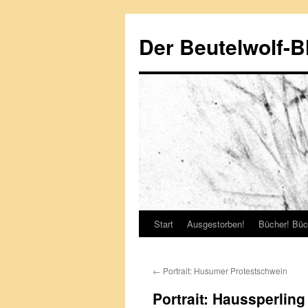
Zum
Inhalt
Der Beutelwolf-B
springen
Start
Ausgestorben!
Bücher! Büc
←
Portrait: Husumer Protestschwein
Portrait: Haussperling