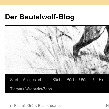
Zum
Inhalt
Der Beutelwolf-Blog
springen
Start
Ausgestorben!
Bücher! Bücher! Bücher!
Hier s
Tierpark/Wildparks/Zoos …
←
Portrait: Grüne Baumeidechse
N