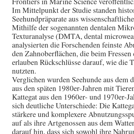
Frontiers in Marine Science veröffentlic
Im Mittelpunkt der Studie standen histo
Seehundpräparate aus wissenschaftlic
Mithilfe der sogenannten dentalen Mikr
Texturanalyse (DMTA, dental microwear 
analysierten die Forschenden feinste A
den Zahnoberflächen, die beim Fressen 
erlauben Rückschlüsse darauf, wie die 
nutzten.
Verglichen wurden Seehunde aus dem 
aus den späten 1980er-Jahren mit Tiere
Kattegat aus den 1960er- und 1970er-Ja
sich deutliche Unterschiede: Die Katte
stärkere und komplexere Abnutzungssp
auf als ihre Artgenossen aus dem Watte
darauf hin, dass sich sowohl ihre Nahru