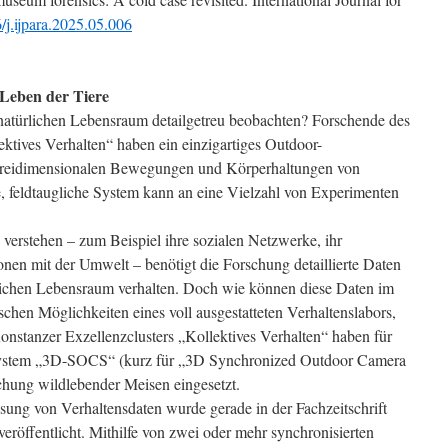
6/j.ijpara.2025.05.006
Leben der Tiere
natürlichen Lebensraum detailgetreu beobachten? Forschende des
ktives Verhalten“ haben ein einzigartiges Outdoor-
dreidimensionalen Bewegungen und Körperhaltungen von
, feldtaugliche System kann an eine Vielzahl von Experimenten
verstehen – zum Beispiel ihre sozialen Netzwerke, ihr
onen mit der Umwelt – benötigt die Forschung detaillierte Daten
ürlichen Lebensraum verhalten. Doch wie können diese Daten im
ischen Möglichkeiten eines voll ausgestatteten Verhaltenslabors,
stanzer Exzellenzclusters „Kollektives Verhalten“ haben für
ystem „3D-SOCS“ (kurz für „3D Synchronized Outdoor Camera
chung wildlebender Meisen eingesetzt.
ung von Verhaltensdaten wurde gerade in der Fachzeitschrift
röffentlicht. Mithilfe von zwei oder mehr synchronisierten