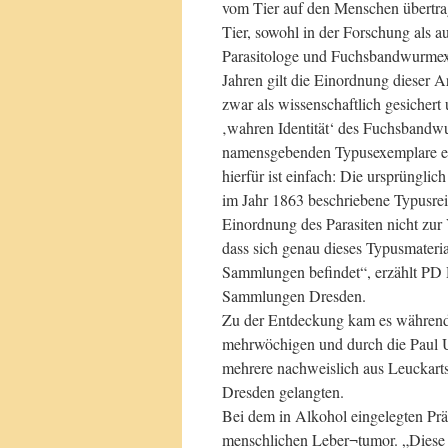
vom Tier auf den Menschen übertra
Tier, sowohl in der Forschung als a
Parasitologe und Fuchsbandwurmexpe
Jahren gilt die Einordnung dieser 
zwar als wissenschaftlich gesicher
‚wahren Identität‘ des Fuchsbandwu
namensgebenden Typusexemplare er
hierfür ist einfach: Die ursprüngl
im Jahr 1863 beschriebene Typusreih
Einordnung des Parasiten nicht zur 
dass sich genau dieses Typusmateria
Sammlungen befindet“, erzählt PD 
Sammlungen Dresden.
Zu der Entdeckung kam es während
mehrwöchigen und durch die Paul Un
mehrere nachweislich aus Leuckar
Dresden gelangten.
Bei dem in Alkohol eingelegten Prä
menschlichen Leber¬tumor. „Diese 