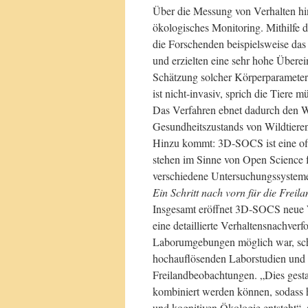
Über die Messung von Verhalten hin
ökologisches Monitoring. Mithilfe 
die Forschenden beispielsweise da
und erzielten eine sehr hohe Übere
Schätzung solcher Körperparameter
ist nicht-invasiv, sprich die Tiere
Das Verfahren ebnet dadurch den W
Gesundheitszustands von Wildtieren
Hinzu kommt: 3D-SOCS ist eine off
stehen im Sinne von Open Science f
verschiedene Untersuchungssysteme
Ein Schritt nach vorn für die Freil
Insgesamt eröffnet 3D-SOCS neue 
eine detaillierte Verhaltensnachverf
Laborumgebungen möglich war, schl
hochauflösenden Laborstudien und ök
Freilandbeobachtungen. „Dies gestat
kombiniert werden können, sodass hie
und kognitiven Ökologie entsteht“, 