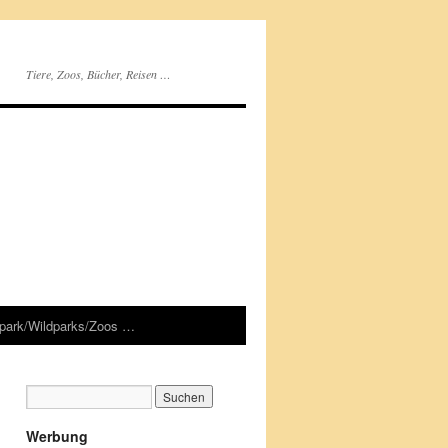
Tiere, Zoos, Bücher, Reisen …
rpark/Wildparks/Zoos …
Werbung