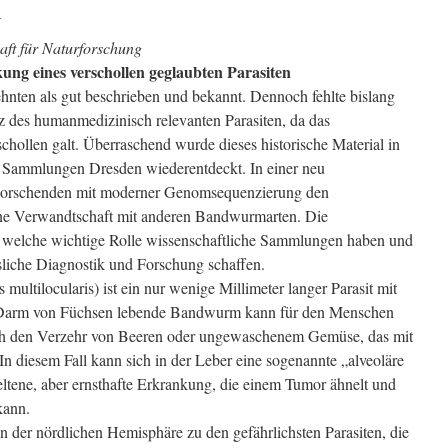
n
aft für Naturforschung
g eines verschollen geglaubten Parasiten
hnten als gut beschrieben und bekannt. Dennoch fehlte bislang
nz des humanmedizinisch relevanten Parasiten, da das
schollen galt. Überraschend wurde dieses historische Material in
 Sammlungen Dresden wiederentdeckt. In einer neu
e Forschenden mit moderner Genomsequenzierung den
ne Verwandtschaft mit anderen Bandwurmarten. Die
 welche wichtige Rolle wissenschaftliche Sammlungen haben und
ssliche Diagnostik und Forschung schaffen.
ltilocularis) ist ein nur wenige Millimeter langer Parasit mit
 Darm von Füchsen lebende Bandwurm kann für den Menschen
h den Verzehr von Beeren oder ungewaschenem Gemüse, das mit
. In diesem Fall kann sich in der Leber eine sogenannte „alveoläre
ltene, aber ernsthafte Erkrankung, die einem Tumor ähnelt und
kann.
in der nördlichen Hemisphäre zu den gefährlichsten Parasiten, die