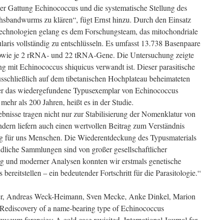
der Gattung Echinococcus und die systematische Stellung des
sbandwurms zu klären“, fügt Ernst hinzu. Durch den Einsatz
chnologien gelang es dem Forschungsteam, das mitochondriale
ris vollständig zu entschlüsseln. Es umfasst 13.738 Basenpaare
 sowie je 2 rRNA- und 22 tRNA-Gene. Die Untersuchung zeigte
mit Echinococcus shiquicus verwandt ist. Dieser parasitische
sschließlich auf dem tibetanischen Hochplateau beheimateten
 der das wiedergefundene Typusexemplar von Echinococcus
 mehr als 200 Jahren, heißt es in der Studie.
bnisse tragen nicht nur zur Stabilisierung der Nomenklatur von
ndern liefern auch einen wertvollen Beitrag zum Verständnis
g für uns Menschen. Die Wiederentdeckung des Typusmaterials
ndliche Sammlungen sind von großer gesellschaftlicher
 und moderner Analysen konnten wir erstmals genetische
reitstellen – ein bedeutender Fortschritt für die Parasitologie.“
er, Andreas Weck-Heimann, Sven Mecke, Anke Dinkel, Marion
 Rediscovery of a name-bearing type of Echinococcus
useum forensics: A cold case revisited. International Journal for