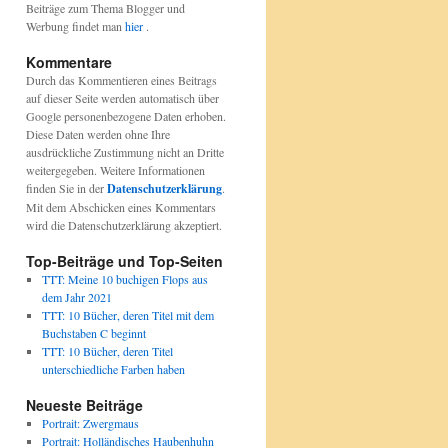
Beiträge zum Thema Blogger und
Werbung findet man
hier
.
Kommentare
Durch das Kommentieren eines Beitrags
auf dieser Seite werden automatisch über
Google personenbezogene Daten erhoben.
Diese Daten werden ohne Ihre
ausdrückliche Zustimmung nicht an Dritte
weitergegeben. Weitere Informationen
finden Sie in der
Datenschutzerklärung
.
Mit dem Abschicken eines Kommentars
wird die Datenschutzerklärung akzeptiert.
Top-Beiträge und Top-Seiten
TTT: Meine 10 buchigen Flops aus
dem Jahr 2021
TTT: 10 Bücher, deren Titel mit dem
Buchstaben C beginnt
TTT: 10 Bücher, deren Titel
unterschiedliche Farben haben
Neueste Beiträge
Portrait: Zwergmaus
Portrait: Holländisches Haubenhuhn