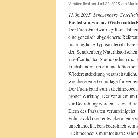
Veröffentlicht am
Juni 22, 2025
von
Marti
11.06.2025, Senckenberg Gesellsch
Fuchsbandwurm: Wiederentdeckun
Der Fuchsbandwurm gilt seit Jahrze
eine genetisch abgesicherte Refere
ursprüngliche Typusmaterial als ver
den Senckenberg Naturhistorischen
veröffentlichten Studie ordnen di
Fuchsbandwurm ein und klären sei
Wiederentdeckung veranschaulicht,
wie diese eine Grundlage für verlä
Der Fuchsbandwurm (Echinococcus mu
großer Wirkung. Der vor allem im
zur Bedrohung werden – etwa durc
Eiern des Parasiten verunreinigt ist
Echinokokkose“ entwickeln, eine se
unbehandelt lebensbedrohlich sein 
„Echinococcus multilocularis zählt 