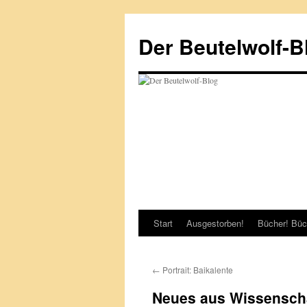
Zum
Inhalt
Der Beutelwolf-B
springen
Start
Ausgestorben!
Bücher! Büc
←
Portrait: Baikalente
Neues aus Wissenscha