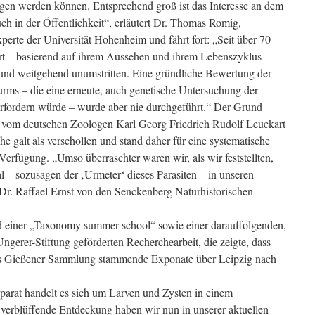
gen werden können. Entsprechend groß ist das Interesse an dem
uch in der Öffentlichkeit“, erläutert Dr. Thomas Romig,
rte der Universität Hohenheim und fährt fort: „Seit über 70
Art – basierend auf ihrem Aussehen und ihrem Lebenszyklus –
t und weitgehend unumstritten. Eine gründliche Bewertung der
rms – die eine erneute, auch genetische Untersuchung der
fordern würde – wurde aber nie durchgeführt.“ Der Grund
ich vom deutschen Zoologen Karl Georg Friedrich Rudolf Leuckart
e galt als verschollen und stand daher für eine systematische
Verfügung. „Umso überraschter waren wir, als wir feststellten,
l – sozusagen der ‚Urmeter‘ dieses Parasiten – in unseren
Dr. Raffael Ernst von den Senckenberg Naturhistorischen
 einer „Taxonomy summer school“ sowie einer darauffolgenden,
gerer-Stiftung geförderten Recherchearbeit, die zeigte, dass
ts Gießener Sammlung stammende Exponate über Leipzig nach
parat handelt es sich um Larven und Zysten in einem
verblüffende Entdeckung haben wir nun in unserer aktuellen