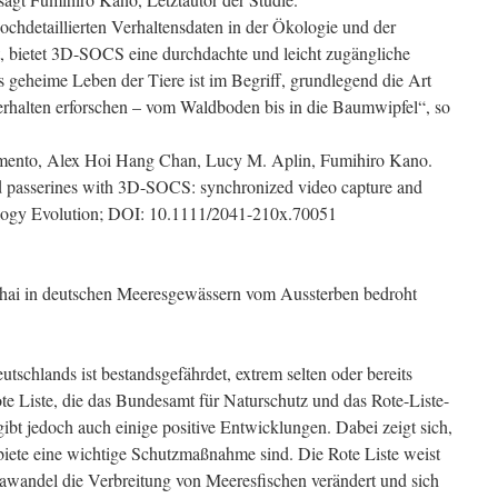
ochdetaillierten Verhaltensdaten in der Ökologie und der
 bietet 3D-SOCS eine durchdachte und leicht zugängliche
s geheime Leben der Tiere ist im Begriff, grundlegend die Art
rhalten erforschen – vom Waldboden bis in die Baumwipfel“, so
mento, Alex Hoi Hang Chan, Lucy M. Aplin, Fumihiro Kano.
ld passerines with 3D-SOCS: synchronized video capture and
ology Evolution; DOI: 10.1111/2041-210x.70051
shai in deutschen Meeresgewässern vom Aussterben bedroht
utschlands ist bestandsgefährdet, extrem selten oder bereits
te Liste, die das Bundesamt für Naturschutz und das Rote-Liste-
gibt jedoch auch einige positive Entwicklungen. Dabei zeigt sich,
ete eine wichtige Schutzmaßnahme sind. Die Rote Liste weist
awandel die Verbreitung von Meeresfischen verändert und sich