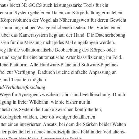
aus bietet 3D-SOCS auch leistungsstarke Tools für ein
der vom System gelieferten Daten zur Körperhaltung ermittelten
s Körpervolumen der Vögel als Näherungswert für deren Gewicht
instimmung mit per Waage erhobenen Daten. Der Vorteil einer
 über das Kamerasystem liegt auf der Hand: Die Datenerhebung
 müssen für die Messung nicht jedes Mal eingefangen werden.
eg für die vollautomatische Beobachtung des Körper- oder
 und sogar für eine automatische Artenklassifizierung im Feld.
ene Plattform. Alle Hardware-Pläne und Software-Pipelines
rei zur Verfügung. Dadurch ist eine einfache Anpassung an
 und Tierarten möglich.
and-Verhaltensforschung
Wege für Synergien zwischen Labor- und Feldforschung. Durch
olgung in freier Wildbahn, wie sie bisher nur in
ießt das System die Lücke zwischen kontrollierten,
ologisch validen, aber oft weniger detaillierten
tet einen integrierten Ansatz, bei dem die Stärken beider Welten
r potentiell ein neues interdisziplinäres Feld in der Verhaltens-
sagt Fumihiro Kano, Letztautor der Studie.