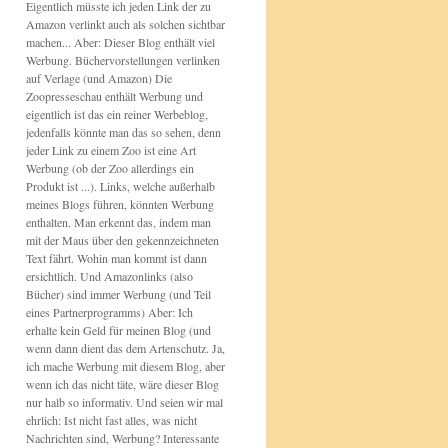
Eigentlich müsste ich jeden Link der zu
Amazon verlinkt auch als solchen sichtbar
machen... Aber: Dieser Blog enthält viel
Werbung. Büchervorstellungen verlinken
auf Verlage (und Amazon) Die
Zoopresseschau enthält Werbung und
eigentlich ist das ein reiner Werbeblog,
jedenfalls könnte man das so sehen, denn
jeder Link zu einem Zoo ist eine Art
Werbung (ob der Zoo allerdings ein
Produkt ist ...). Links, welche außerhalb
meines Blogs führen, könnten Werbung
enthalten. Man erkennt das, indem man
mit der Maus über den gekennzeichneten
Text fährt. Wohin man kommt ist dann
ersichtlich. Und Amazonlinks (also
Bücher) sind immer Werbung (und Teil
eines Partnerprogramms) Aber: Ich
erhalte kein Geld für meinen Blog (und
wenn dann dient das dem Artenschutz. Ja,
ich mache Werbung mit diesem Blog, aber
wenn ich das nicht täte, wäre dieser Blog
nur halb so informativ. Und seien wir mal
ehrlich: Ist nicht fast alles, was nicht
Nachrichten sind, Werbung? Interessante