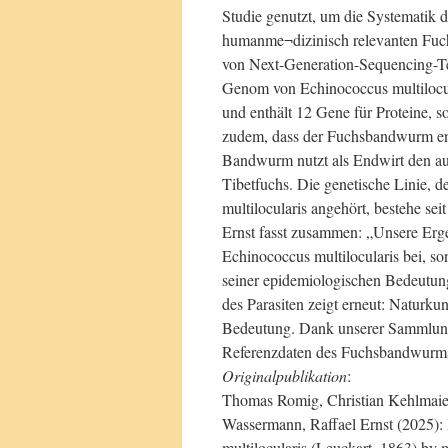
Studie genutzt, um die Systematik 
humanme¬dizinisch relevanten Fuch
von Next-Generation-Sequencing-Te
Genom von Echinococcus multilocula
und enthält 12 Gene für Proteine,
zudem, dass der Fuchsbandwurm eng 
Bandwurm nutzt als Endwirt den au
Tibetfuchs. Die genetische Linie,
multilocularis angehört, bestehe seit
Ernst fasst zusammen: „Unsere Erge
Echinococcus multilocularis bei, so
seiner epidemiologischen Bedeutun
des Parasiten zeigt erneut: Naturku
Bedeutung. Dank unserer Sammlung
Referenzdaten des Fuchsbandwurms be
Originalpublikation
:
Thomas Romig, Christian Kehlmai
Wassermann, Raffael Ernst (2025):
multilocularis (Leuckart, 1863) by m