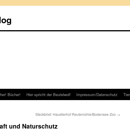
log
her! Bücher!
Hier spricht der Beutelwolf
Impressum/Datenschutz
Tie
Steckbrief: Haustierhof Reutemühle/Bodensee-Zoo
→
ft und Naturschutz