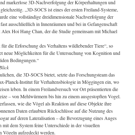
 und markerlose 3D-Nachverfolgung der Körperhaltungen und
eichzeitig. „3D-SOCS ist eines der ersten Freiland-Systeme,
wurde eine vollständige dreidimensionale Nachverfolgung der
fast ausschließlich in Innenräumen und bei in Gefangenschaft
gt Alex Hoi Hang Chan, der die Studie gemeinsam mit Michael
 für die Erforschung des Verhaltens wildlebender Tiere“, so
t neue Möglichkeiten für die Untersuchung von Kognition und
aliden Bedingungen.“
Blick
ulichen, die 3D-SOCS bietet, setzte das Forschungsteam das
-Planck-Institut für Verhaltensbiologie in Möggingen ein, wo
sen leben. In einem Freilandversuch vor Ort präsentierten die
eize – von Mehlwürmern bis hin zu einem ausgestopften Vogel.
assen, wie die Vögel als Reaktion auf diese Objekte ihre
onnenen Daten erlaubten Rückschlüsse auf die Nutzung des
sogar auf deren Lateralisation – die Bevorzugung eines Auges
mit dem System feine Unterschiede in der visuellen
n Vögeln aufgedeckt werden.