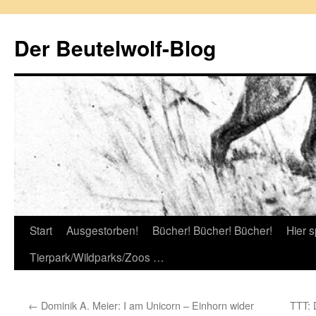
Zum
Inhalt
Der Beutelwolf-Blog
springen
Start
Ausgestorben!
Bücher! Bücher! Bücher!
Hier s
Tierpark/Wildparks/Zoos …
←
Dominik A. Meier: I am Unicorn – Einhorn wider
TTT: 