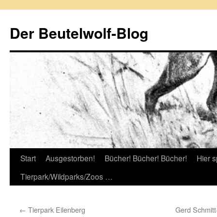
Zum
Inhalt
Der Beutelwolf-Blog
springen
Start
Ausgestorben!
Bücher! Bücher! Bücher!
Hier s
Tierpark/Wildparks/Zoos …
←
Tierpark Eilenberg
Gerd Schmitt