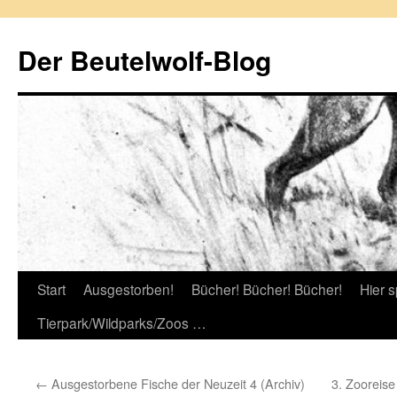
Zum
Inhalt
Der Beutelwolf-Blog
springen
Start
Ausgestorben!
Bücher! Bücher! Bücher!
Hier s
Tierpark/Wildparks/Zoos …
←
Ausgestorbene Fische der Neuzeit 4 (Archiv)
3. Zooreise