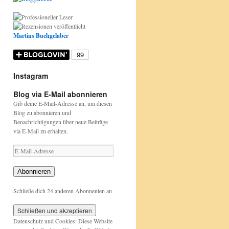
Martins Buchgelaber
Instagram
Donnerstag
Etwas
Happy
https://www.nabu.de/tiere-
https://www.nabu.de/tiere-
Blog via E-Mail abonnieren
ist
bunt
Birthday
und-
und-
Büchertag
aber
David
pflanzen/aktionen-
pflanzen/aktionen-
Gib deine E-Mail-Adresse an, um diesen
:
....
Attenborough
und-
und-
Blog zu abonnieren und
https://wp.me/p9WDjt-
Papageien
https://beutelwolf-
projekte/stunde-
projekte/stunde-
Benachrichtigungen über neue Beiträge
lAc
sind
blog.de/david-
der-
der-
via E-Mail zu erhalten.
das
attenborough
gartenvoegel/index.html
gartenvoegel/
auch
E-
Mail-
Adresse
Abonnieren
Schließe dich 24 anderen Abonnenten an
Datenschutz und Cookies: Diese Website