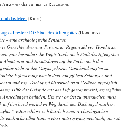
zu Amazon oder zu meiner Rezension.
 und das Meer
(Kuba)
uglas Preston: Die Stadt des Affengottes
(Honduras)
te – eine archäologische Sensation
b es Gerüchte über eine Provinz im Regenwald von Honduras,
eien, ganz besonders die Weiße Stadt, auch Stadt des Affengottes
h Abenteurer und Archäologen auf die Suche nach den
 offenbar nicht zu den Mayas gehörte. Manchmal stießen sie
wirkliche Erforschung war in dem von giftigen Schlangen und
seuchten und vom Dschungel überwucherten Gelände unmöglich.
 deren Hilfe das Gelände aus der Luft gescannt wird, ermöglichte
e Ansiedlungen befinden. Um sie vor Ort zu untersuchen muss
ch auf den beschwerlichen Weg durch den Dschungel machen.
ouglas Preston schloss sich kürzlich einer archäologischen
 die eindrucksvollen Ruinen einer untergegangenen Stadt, aber sie
reis.
 …