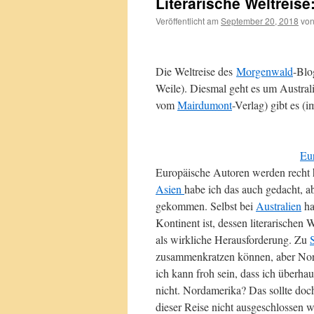
Literarische Weltreise
Veröffentlicht am
September 20, 2018
vo
Die Weltreise des
Morgenwald
-Blo
Weile). Diesmal geht es um Austral
vom
Mairdumont
-Verlag) gibt es 
Eu
Europäische Autoren werden recht 
Asien
habe ich das auch gedacht, 
gekommen. Selbst bei
Australien
ha
Kontinent ist, dessen literarisch
als wirkliche Herausforderung. Zu
zusammenkratzen können, aber Nord
ich kann froh sein, dass ich überh
nicht. Nordamerika? Das sollte do
dieser Reise nicht ausgeschlossen 