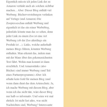
Eigentlich müsste ich jeden Link der zu
Amazon verlinkt auch als solchen sichtbar
machen... Aber: Dieser Blog enthält viel
Werbung. Büchervorstellungen verlinken
auf Verlage (und Amazon) Die
Zoopresseschau enthält Werbung und
eigentlich ist das ein reiner Werbeblog,
jedenfalls könnte man das so sehen, denn
jeder Link zu einem Zoo ist eine Art
Werbung (ob der Zoo allerdings ein
Produkt ist ...). Links, welche außerhalb
meines Blogs führen, könnten Werbung
enthalten. Man erkennt das, indem man
mit der Maus über den gekennzeichneten
Text fährt. Wohin man kommt ist dann
ersichtlich. Und Amazonlinks (also
Bücher) sind immer Werbung (und Teil
eines Partnerprogramms) Aber: Ich
erhalte kein Geld für meinen Blog (und
wenn dann dient das dem Artenschutz. Ja,
ich mache Werbung mit diesem Blog, aber
wenn ich das nicht täte, wäre dieser Blog
nur halb so informativ. Und seien wir mal
ehrlich: Ist nicht fast alles, was nicht
Nachrichten sind, Werbung? Interessante