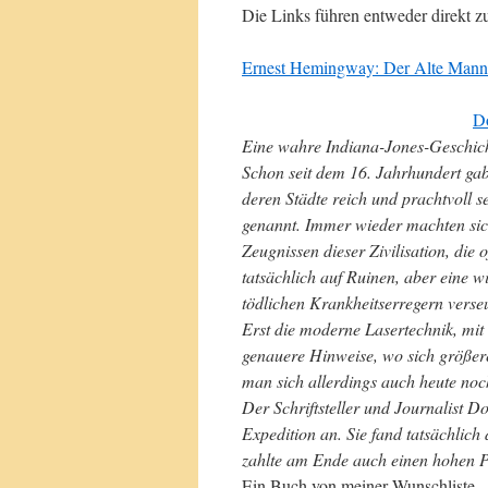
Die Links führen entweder direkt 
Ernest Hemingway: Der Alte Mann
Do
Eine wahre Indiana-Jones-Geschich
Schon seit dem 16. Jahrhundert ga
deren Städte reich und prachtvoll s
genannt. Immer wieder machten sic
Zeugnissen dieser Zivilisation, die
tatsächlich auf Ruinen, aber eine 
tödlichen Krankheitserregern ver
Erst die moderne Lasertechnik, mit
genauere Hinweise, wo sich größer
man sich allerdings auch heute no
Der Schriftsteller und Journalist D
Expedition an. Sie fand tatsächlich
zahlte am Ende auch einen hohen P
Ein Buch von meiner Wunschliste