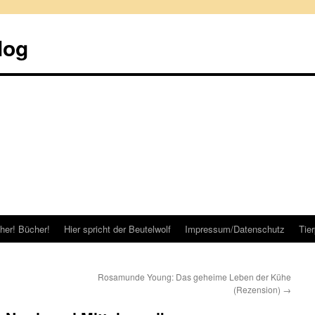
log
her! Bücher!
Hier spricht der Beutelwolf
Impressum/Datenschutz
Tie
Rosamunde Young: Das geheime Leben der Kühe
(Rezension)
→