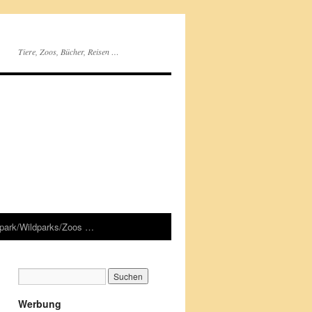
Tiere, Zoos, Bücher, Reisen …
rpark/Wildparks/Zoos …
Werbung