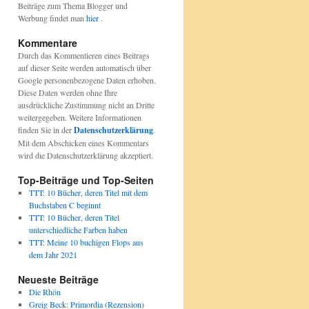
Beiträge zum Thema Blogger und
Werbung findet man
hier
.
Kommentare
Durch das Kommentieren eines Beitrags
auf dieser Seite werden automatisch über
Google personenbezogene Daten erhoben.
Diese Daten werden ohne Ihre
ausdrückliche Zustimmung nicht an Dritte
weitergegeben. Weitere Informationen
finden Sie in der
Datenschutzerklärung
.
Mit dem Abschicken eines Kommentars
wird die Datenschutzerklärung akzeptiert.
Top-Beiträge und Top-Seiten
TTT: 10 Bücher, deren Titel mit dem
Buchstaben C beginnt
TTT: 10 Bücher, deren Titel
unterschiedliche Farben haben
TTT: Meine 10 buchigen Flops aus
dem Jahr 2021
Neueste Beiträge
Die Rhön
Greig Beck: Primordia (Rezension)