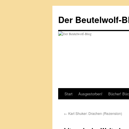
Zum
Inhalt
Der Beutelwolf-B
springen
Start
Ausgestorben!
Bücher! Büc
←
Karl Shuker: Drachen (Rezension)