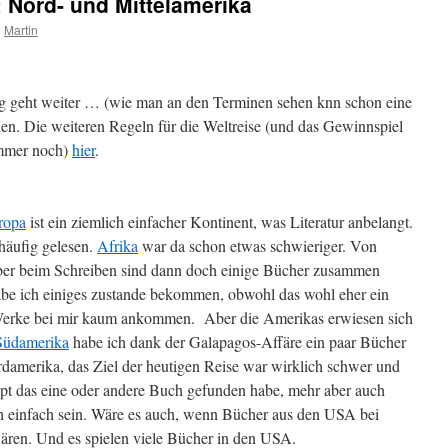
: Nord- und Mittelamerika
n
Martin
g geht weiter … (wie man an den Terminen sehen knn schon eine
ien. Die weiteren Regeln für die Weltreise (und das Gewinnspiel
(immer noch)
hier
.
ropa
ist ein ziemlich einfacher Kontinent, was Literatur anbelangt.
häufig gelesen.
Afrika
war da schon etwas schwieriger. Von
aber beim Schreiben sind dann doch einige Bücher zusammen
be ich einiges zustande bekommen, obwohl das wohl eher ein
en Werke bei mir kaum ankommen. Aber die Amerikas erwiesen sich
Südamerika
habe ich dank der Galapagos-Affäre ein paar Bücher
amerika, das Ziel der heutigen Reise war wirklich schwer und
aupt das eine oder andere Buch gefunden habe, mehr aber auch
ch einfach sein. Wäre es auch, wenn Bücher aus den USA bei
wären. Und es spielen viele Bücher in den USA.