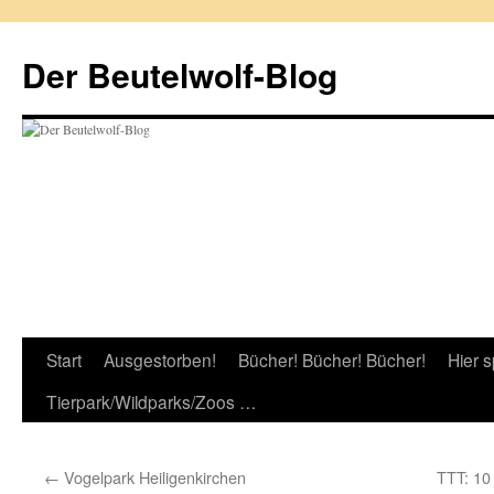
Zum
Inhalt
Der Beutelwolf-Blog
springen
Start
Ausgestorben!
Bücher! Bücher! Bücher!
Hier s
Tierpark/Wildparks/Zoos …
←
Vogelpark Heiligenkirchen
TTT: 10 