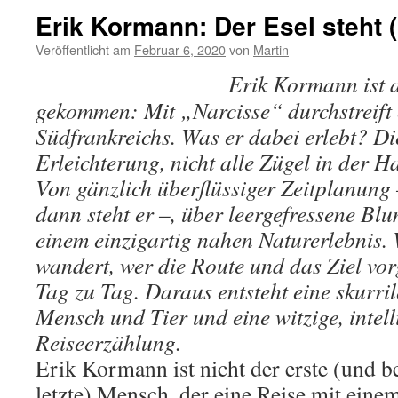
Erik Kormann: Der Esel steht 
Veröffentlicht am
Februar 6, 2020
von
Martin
Erik Kormann ist 
gekommen: Mit „Narcisse“ durchstreift 
Südfrankreichs. Was er dabei erlebt? D
Erleichterung, nicht alle Zügel in der 
Von gänzlich überflüssiger Zeitplanung 
dann steht er –, über leergefressene Blu
einem einzigartig nahen Naturerlebnis.
wandert, wer die Route und das Ziel vorg
Tag zu Tag. Daraus entsteht eine skurri
Mensch und Tier und eine witzige, intell
Reiseerzählung.
Erik Kormann ist nicht der erste (und b
letzte) Mensch, der eine Reise mit eine