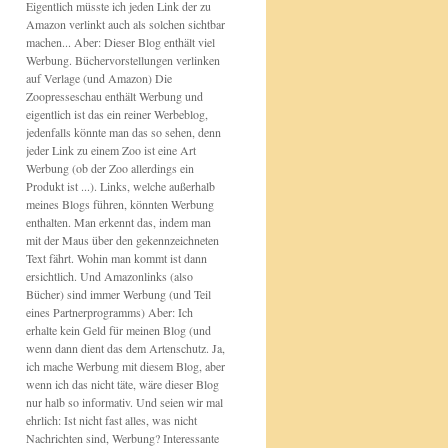
Eigentlich müsste ich jeden Link der zu
Amazon verlinkt auch als solchen sichtbar
machen... Aber: Dieser Blog enthält viel
Werbung. Büchervorstellungen verlinken
auf Verlage (und Amazon) Die
Zoopresseschau enthält Werbung und
eigentlich ist das ein reiner Werbeblog,
jedenfalls könnte man das so sehen, denn
jeder Link zu einem Zoo ist eine Art
Werbung (ob der Zoo allerdings ein
Produkt ist ...). Links, welche außerhalb
meines Blogs führen, könnten Werbung
enthalten. Man erkennt das, indem man
mit der Maus über den gekennzeichneten
Text fährt. Wohin man kommt ist dann
ersichtlich. Und Amazonlinks (also
Bücher) sind immer Werbung (und Teil
eines Partnerprogramms) Aber: Ich
erhalte kein Geld für meinen Blog (und
wenn dann dient das dem Artenschutz. Ja,
ich mache Werbung mit diesem Blog, aber
wenn ich das nicht täte, wäre dieser Blog
nur halb so informativ. Und seien wir mal
ehrlich: Ist nicht fast alles, was nicht
Nachrichten sind, Werbung? Interessante