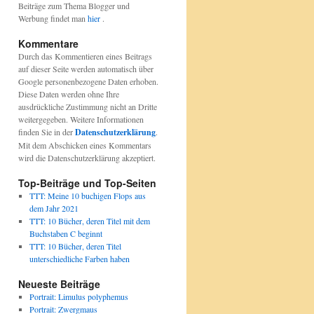
Beiträge zum Thema Blogger und
Werbung findet man
hier
.
Kommentare
Durch das Kommentieren eines Beitrags
auf dieser Seite werden automatisch über
Google personenbezogene Daten erhoben.
Diese Daten werden ohne Ihre
ausdrückliche Zustimmung nicht an Dritte
weitergegeben. Weitere Informationen
finden Sie in der
Datenschutzerklärung
.
Mit dem Abschicken eines Kommentars
wird die Datenschutzerklärung akzeptiert.
Top-Beiträge und Top-Seiten
TTT: Meine 10 buchigen Flops aus
dem Jahr 2021
TTT: 10 Bücher, deren Titel mit dem
Buchstaben C beginnt
TTT: 10 Bücher, deren Titel
unterschiedliche Farben haben
Neueste Beiträge
Portrait: Limulus polyphemus
Portrait: Zwergmaus