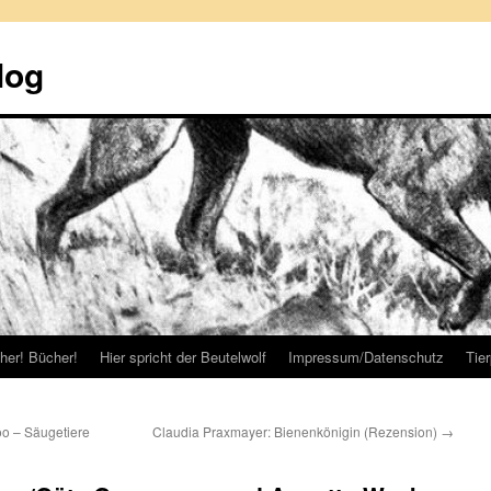
log
her! Bücher!
Hier spricht der Beutelwolf
Impressum/Datenschutz
Tie
oo – Säugetiere
Claudia Praxmayer: Bienenkönigin (Rezension)
→