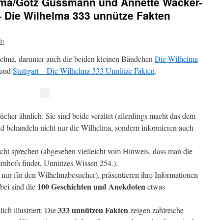
elma/Götz Gussmann und Annette Wacker-
– Die Wilhelma 333 unnütze Fakten
in
helma, darunter auch die beiden kleinen Bändchen
Die Wilhelma
und
Stuttgart – Die Wilhelma 333 Unnütze Fakten
.
ücher ähnlich. Sie sind beide veraltet (allerdings macht das dem
 behandeln nicht nur die Wilhelma, sondern informieren auch
ht sprechen (abgesehen vielleicht vom Hinweis, dass man die
rnhofs findet, Unnützes Wissen 254.).
 nur für den Wilhelmabesucher), präsentieren ihre Informationen
100 Geschichten und Anekdoten
bei sind die
etwas
333 unnützen Fakten
ch illustriert. Die
zeigen zahlreiche