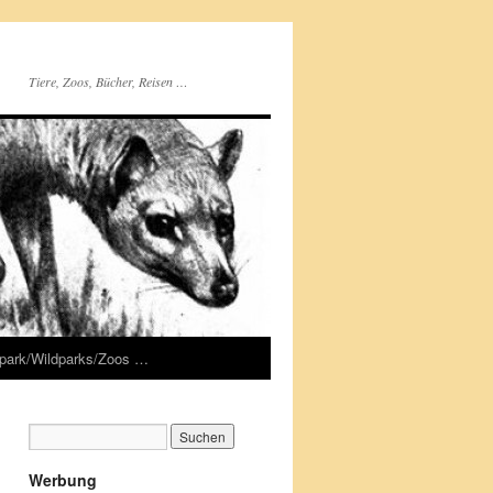
Tiere, Zoos, Bücher, Reisen …
rpark/Wildparks/Zoos …
Werbung