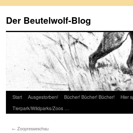
Zum
Inhalt
Der Beutelwolf-Blog
springen
Start
Ausgestorben!
Bücher! Bücher! Bücher!
Hier s
Tierpark/Wildparks/Zoos …
←
Zoopresseschau