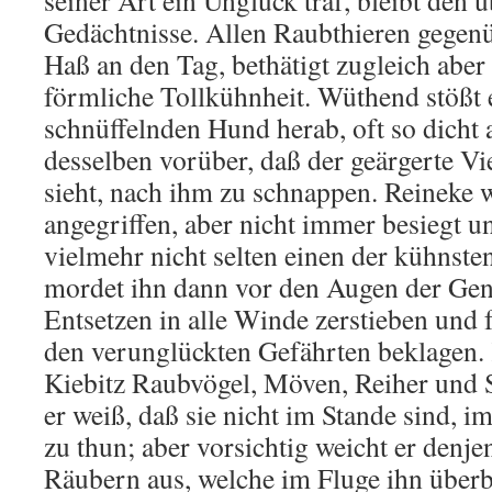
seiner Art ein Unglück traf, bleibt den 
Gedächtnisse. Allen Raubthieren gegenüb
Haß an den Tag, bethätigt zugleich aber
förmliche Tollkühnheit. Wüthend stößt 
schnüffelnden Hund herab, oft so dicht
desselben vorüber, daß der geärgerte Vi
sieht, nach ihm zu schnappen. Reineke w
angegriffen, aber nicht immer besiegt un
vielmehr nicht selten einen der kühnste
mordet ihn dann vor den Augen der Gen
Entsetzen in alle Winde zerstieben und
den verunglückten Gefährten beklagen. 
Kiebitz Raubvögel, Möven, Reiher und 
er weiß, daß sie nicht im Stande sind, i
zu thun; aber vorsichtig weicht er denje
Räubern aus, welche im Fluge ihn überbi