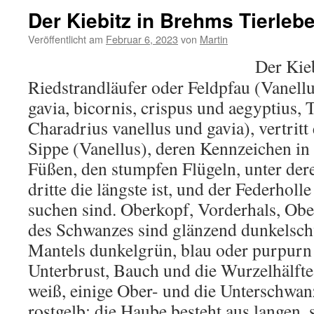
Der Kiebitz in Brehms Tierleb
Veröffentlicht am
Februar 6, 2023
von
Martin
Der Kieb
Riedstrandläufer oder Feldpfau (Vanellus
gavia, bicornis, crispus und aegyptius, T
Charadrius vanellus und gavia), vertritt
Sippe (Vanellus), deren Kennzeichen in
Füßen, den stumpfen Flügeln, unter de
dritte die längste ist, und der Federhol
suchen sind. Oberkopf, Vorderhals, Obe
des Schwanzes sind glänzend dunkelsch
Mantels dunkelgrün, blau oder purpurn s
Unterbrust, Bauch und die Wurzelhälft
weiß, einige Ober- und die Unterschwa
rostgelb; die Haube besteht aus langen,