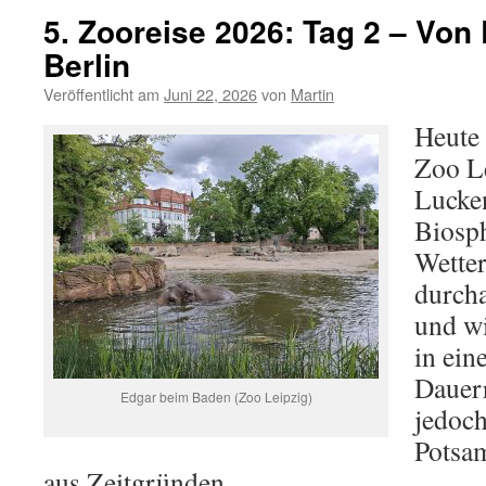
5. Zooreise 2026: Tag 2 – Von
Berlin
Veröffentlicht am
Juni 22, 2026
von
Martin
Heute
Zoo L
Lucke
Biosph
Wetter
durch
und w
in ein
Dauer
Edgar beim Baden (Zoo Leipzig)
jedoc
Potsam
aus Zeitgründen.