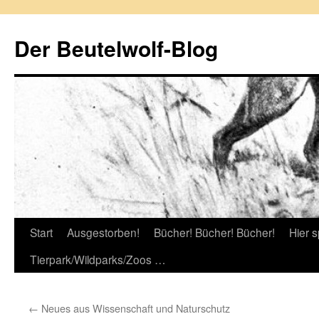
Zum
Inhalt
Der Beutelwolf-Blog
springen
Start
Ausgestorben!
Bücher! Bücher! Bücher!
Hier s
Tierpark/Wildparks/Zoos …
←
Neues aus Wissenschaft und Naturschutz