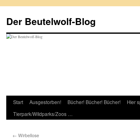
Zum
Inhalt
Der Beutelwolf-Blog
springen
Start
Ausgestorben!
Bücher! Bücher! Bücher!
Hier s
Tierpark/Wildparks/Zoos …
←
Wirbellose