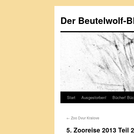
Zum
Inhalt
Der Beutelwolf-B
springen
Start
Ausgestorben!
Bücher! Büc
←
Zoo Dvur Kralove
5. Zooreise 2013 Teil