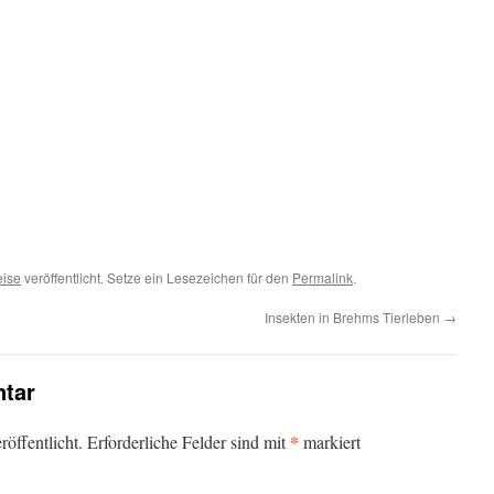
ise
veröffentlicht. Setze ein Lesezeichen für den
Permalink
.
Insekten in Brehms Tierleben
→
tar
*
öffentlicht.
Erforderliche Felder sind mit
markiert