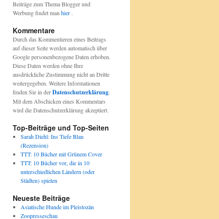
Beiträge zum Thema Blogger und
Werbung findet man
hier
.
Kommentare
Durch das Kommentieren eines Beitrags
auf dieser Seite werden automatisch über
Google personenbezogene Daten erhoben.
Diese Daten werden ohne Ihre
ausdrückliche Zustimmung nicht an Dritte
weitergegeben. Weitere Informationen
finden Sie in der
Datenschutzerklärung
.
Mit dem Abschicken eines Kommentars
wird die Datenschutzerklärung akzeptiert.
Top-Beiträge und Top-Seiten
Sarah Diehl: Ins Tiefe Blau
(Rezension)
TTT: 10 Bücher mit Grünem Cover
TTT: 10 Bücher vor, die in 10
unterschiedlichen Ländern (oder
Städten) spielen
Neueste Beiträge
Asiatische Hunde im Pleistozän
Zoopresseschau