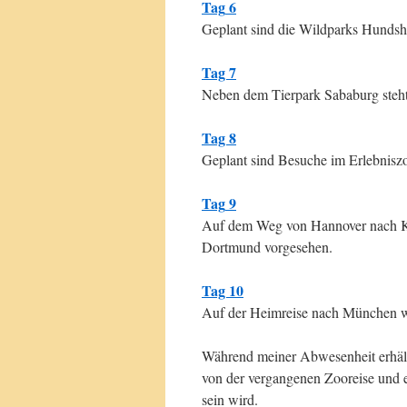
Tag
6
Geplant sind die Wildparks Hundsh
Tag 7
Neben dem Tierpark Sababurg steht
Tag 8
Geplant sind Besuche im Erlebnisz
Tag
9
Auf dem Weg von Hannover nach K
Dortmund vorgesehen.
Tag
10
Auf der Heimreise nach München w
Während meiner Abwesenheit erhält
von der vergangenen Zooreise und 
sein wird.