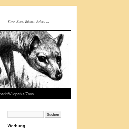
Tiere, Zoos, Bücher, Reisen …
rpark/Wildparks/Zoos …
Werbung