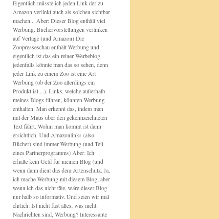
Eigentlich müsste ich jeden Link der zu
Amazon verlinkt auch als solchen sichtbar
machen... Aber: Dieser Blog enthält viel
Werbung. Büchervorstellungen verlinken
auf Verlage (und Amazon) Die
Zoopresseschau enthält Werbung und
eigentlich ist das ein reiner Werbeblog,
jedenfalls könnte man das so sehen, denn
jeder Link zu einem Zoo ist eine Art
Werbung (ob der Zoo allerdings ein
Produkt ist ...). Links, welche außerhalb
meines Blogs führen, könnten Werbung
enthalten. Man erkennt das, indem man
mit der Maus über den gekennzeichneten
Text fährt. Wohin man kommt ist dann
ersichtlich. Und Amazonlinks (also
Bücher) sind immer Werbung (und Teil
eines Partnerprogramms) Aber: Ich
erhalte kein Geld für meinen Blog (und
wenn dann dient das dem Artenschutz. Ja,
ich mache Werbung mit diesem Blog, aber
wenn ich das nicht täte, wäre dieser Blog
nur halb so informativ. Und seien wir mal
ehrlich: Ist nicht fast alles, was nicht
Nachrichten sind, Werbung? Interessante