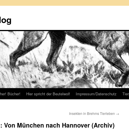
log
her! Bücher!
Hier spricht der Beutelwolf
Impressum/Datenschutz
Tie
Insekten in Brehms Tierleben
→
 2: Von München nach Hannover (Archiv)