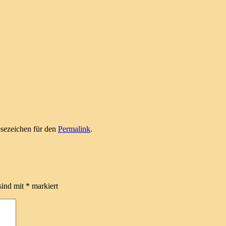
esezeichen für den
Permalink
.
sind mit
*
markiert