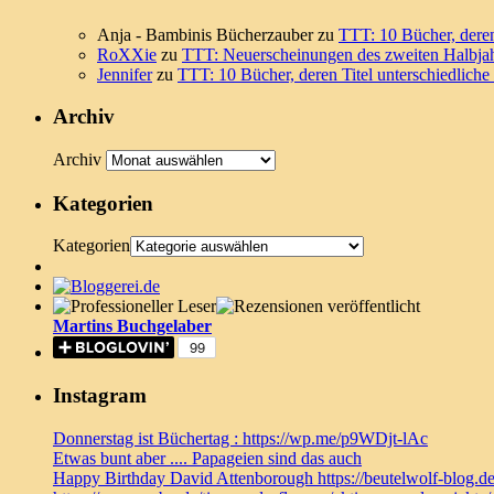
Anja - Bambinis Bücherzauber
zu
TTT: 10 Bücher, deren
RoXXie
zu
TTT: Neuerscheinungen des zweiten Halbja
Jennifer
zu
TTT: 10 Bücher, deren Titel unterschiedlich
Archiv
Archiv
Kategorien
Kategorien
Martins Buchgelaber
Instagram
Donnerstag ist Büchertag : https://wp.me/p9WDjt-lAc
Etwas bunt aber .... Papageien sind das auch
Happy Birthday David Attenborough https://beutelwolf-blog.d