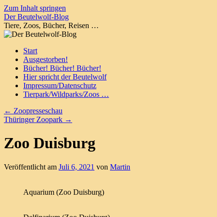
Zum Inhalt springen
Der Beutelwolf-Blog
Tiere, Zoos, Bücher, Reisen …
Start
Ausgestorben!
Bücher! Bücher! Bücher!
Hier spricht der Beutelwolf
Impressum/Datenschutz
Tierpark/Wildparks/Zoos …
←
Zoopresseschau
Thüringer Zoopark
→
Zoo Duisburg
Veröffentlicht am
Juli 6, 2021
von
Martin
Aquarium (Zoo Duisburg)