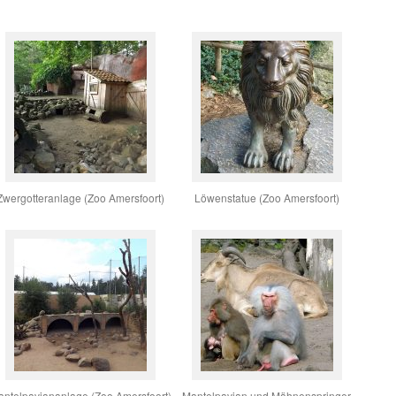
Zwergotteranlage (Zoo Amersfoort)
Löwenstatue (Zoo Amersfoort)
ntelpaviananlage (Zoo Amersfoort)
Mantelpavian und Mähnenspringer