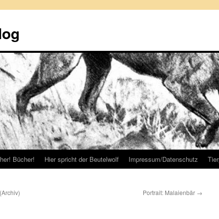
log
her! Bücher!
Hier spricht der Beutelwolf
Impressum/Datenschutz
Tie
(Archiv)
Portrait: Malaienbär
→