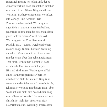
Eigentlich müsste ich jeden Link der zu
Amazon verlinkt auch als solchen sichtbar
machen... Aber: Dieser Blog enthält viel
Werbung. Büchervorstellungen verlinken
auf Verlage (und Amazon) Die
Zoopresseschau enthält Werbung und
eigentlich ist das ein reiner Werbeblog,
jedenfalls könnte man das so sehen, denn
jeder Link zu einem Zoo ist eine Art
Werbung (ob der Zoo allerdings ein
Produkt ist ...). Links, welche außerhalb
meines Blogs führen, könnten Werbung
enthalten. Man erkennt das, indem man
mit der Maus über den gekennzeichneten
Text fährt. Wohin man kommt ist dann
ersichtlich. Und Amazonlinks (also
Bücher) sind immer Werbung (und Teil
eines Partnerprogramms) Aber: Ich
erhalte kein Geld für meinen Blog (und
wenn dann dient das dem Artenschutz. Ja,
ich mache Werbung mit diesem Blog, aber
wenn ich das nicht täte, wäre dieser Blog
nur halb so informativ. Und seien wir mal
ehrlich: Ist nicht fast alles, was nicht
Nachrichten sind, Werbung? Interessante