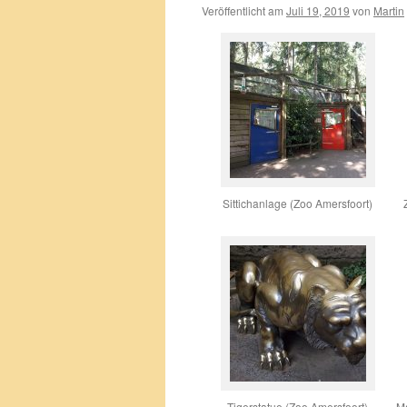
Veröffentlicht am
Juli 19, 2019
von
Martin
Sittichanlage (Zoo Amersfoort)
Tigerstatue (Zoo Amersfoort)
Ma