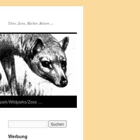
Tiere, Zoos, Bücher, Reisen …
rpark/Wildparks/Zoos …
Werbung