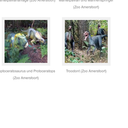
(Zoo Amersfoort)
ptoceratosaurus und Protoceratops
Troodont (Zoo Amersfoort)
(Zoo Amersfoort)