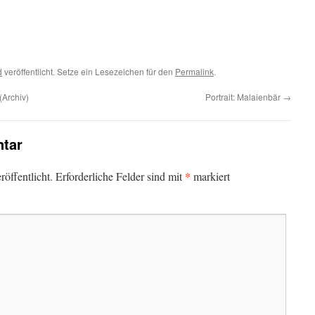
d
veröffentlicht. Setze ein Lesezeichen für den
Permalink
.
(Archiv)
Portrait: Malaienbär
→
tar
*
öffentlicht.
Erforderliche Felder sind mit
markiert