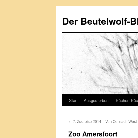
Zum
Inhalt
Der Beutelwolf-B
springen
Start
Ausgestorben!
Bücher! Büc
←
7. Zooreise 2014 – Von Ost nach West 
Zoo Amersfoort