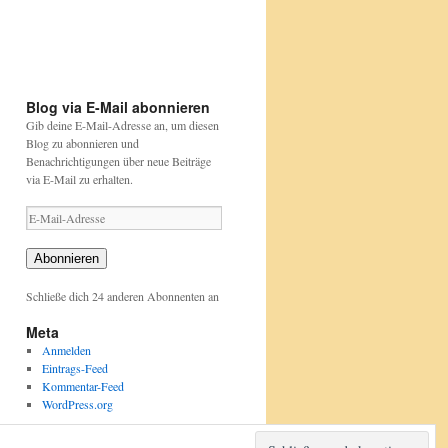
und-
und-
auch
pflanzen/aktionen-
pflanzen/aktionen-
und-
und-
projekte/stunde-
projekte/stunde-
der-
der-
gartenvoegel/index.html
gartenvoegel/
Blog via E-Mail abonnieren
Gib deine E-Mail-Adresse an, um diesen
Blog zu abonnieren und
Benachrichtigungen über neue Beiträge
via E-Mail zu erhalten.
E-
Mail-
Adresse
Abonnieren
Schließe dich 24 anderen Abonnenten an
Meta
Anmelden
Eintrags-Feed
Kommentar-Feed
WordPress.org