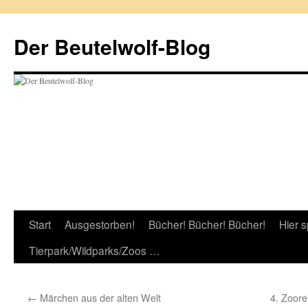
Zum
Inhalt
Der Beutelwolf-Blog
springen
Start
Ausgestorben!
Bücher! Bücher! Bücher!
Hier s
Tierpark/Wildparks/Zoos …
←
Märchen aus der alten Welt
4. Zoore