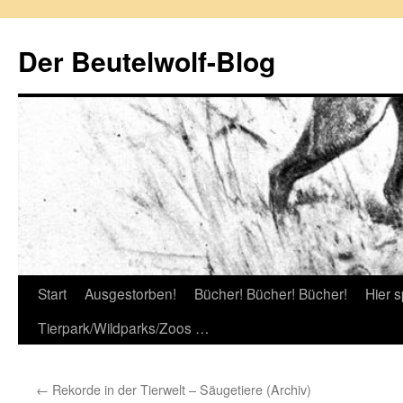
Zum
Inhalt
Der Beutelwolf-Blog
springen
Start
Ausgestorben!
Bücher! Bücher! Bücher!
Hier s
Tierpark/Wildparks/Zoos …
←
Rekorde in der Tierwelt – Säugetiere (Archiv)