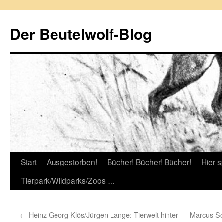
Zum
Inhalt
Der Beutelwolf-Blog
springen
Start
Ausgestorben!
Bücher! Bücher! Bücher!
Hier s
Tierpark/Wildparks/Zoos …
←
Heinz Georg Klös/Jürgen Lange: Tierwelt hinter
Marcus Sc