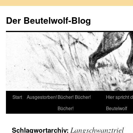
Zum
Inhalt
Der Beutelwolf-Blog
springen
Start
Ausgestorben!
Bücher! Bücher!
Hier spricht 
Bücher!
Beutelwolf
Langschwanztriel
Schlagwortarchiv: