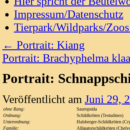
Hier spricht der Beutelwo
Impressum/Datenschutz
Tierpark/Wildparks/Zoo
←
Portrait: Kiang
Portrait: Brachyphelma kla
Portrait: Schnappsch
Veröffentlicht am
Juni 29, 
ohne Rang:
Sauropsida
Ordnung:
Schildkröten (Testudines)
Unterordnung:
Halsberger-Schildkröten (Cry
Familie:
Alligatorschildkröten (Chely