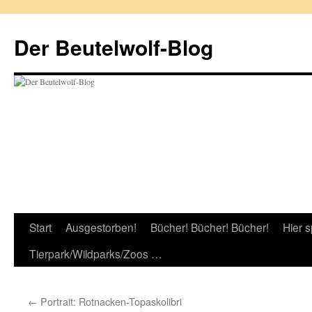
Zum
Inhalt
Der Beutelwolf-Blog
springen
Start
Ausgestorben!
Bücher! Bücher! Bücher!
Hier s
Tierpark/Wildparks/Zoos …
←
Portrait: Rotnacken-Topaskolibri