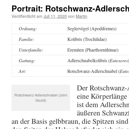
Portrait: Rotschwanz-Adlersc
Veröffentlicht am
Juli 11, 2020
von
Martin
Ordnung:
Seglervögel (Apodiformes)
Familie:
Kolibris (Trochilidae)
Unterfamilie:
Eremiten (Phaethornithinae)
Gattung:
Adlerschnabelkolibris (
Eutoxeres
Art:
Rotschwanz-Adlerschnabel (
Euto
Der Rotschwanz-A
eine Körperlänge 
Rotschwanz-Adlerschnabel (John
Gould)
ist dem Adlerschn
äußeren Schwanzf
an der Basis gelbbraun, die Spitzen sind