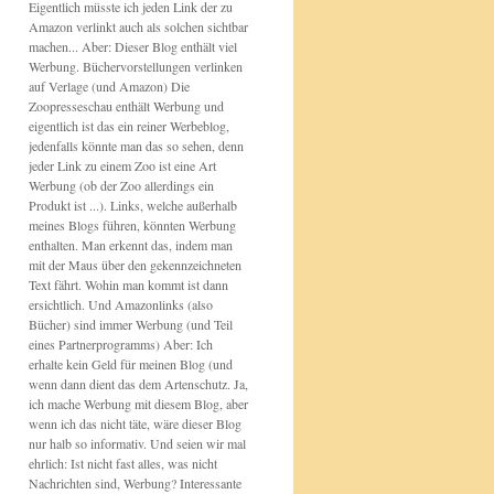
Eigentlich müsste ich jeden Link der zu
Amazon verlinkt auch als solchen sichtbar
machen... Aber: Dieser Blog enthält viel
Werbung. Büchervorstellungen verlinken
auf Verlage (und Amazon) Die
Zoopresseschau enthält Werbung und
eigentlich ist das ein reiner Werbeblog,
jedenfalls könnte man das so sehen, denn
jeder Link zu einem Zoo ist eine Art
Werbung (ob der Zoo allerdings ein
Produkt ist ...). Links, welche außerhalb
meines Blogs führen, könnten Werbung
enthalten. Man erkennt das, indem man
mit der Maus über den gekennzeichneten
Text fährt. Wohin man kommt ist dann
ersichtlich. Und Amazonlinks (also
Bücher) sind immer Werbung (und Teil
eines Partnerprogramms) Aber: Ich
erhalte kein Geld für meinen Blog (und
wenn dann dient das dem Artenschutz. Ja,
ich mache Werbung mit diesem Blog, aber
wenn ich das nicht täte, wäre dieser Blog
nur halb so informativ. Und seien wir mal
ehrlich: Ist nicht fast alles, was nicht
Nachrichten sind, Werbung? Interessante