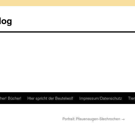
log
her! Bücher!
Hier spricht der Beutelwolf
Impressum/Datenschutz
Tie
Portrait: Pfauenaugen-Stechrochen
→