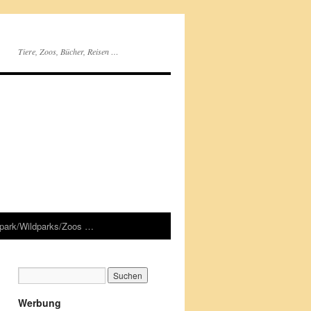
Tiere, Zoos, Bücher, Reisen …
rpark/Wildparks/Zoos …
Werbung