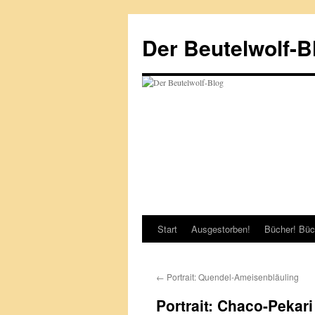
Zum
Inhalt
Der Beutelwolf-B
springen
Start
Ausgestorben!
Bücher! Büc
←
Portrait: Quendel-Ameisenbläuling
Portrait: Chaco-Pekari