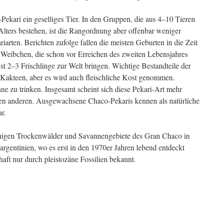
-Pekari ein geselliges Tier. In den Gruppen, die aus 4–10 Tieren
Alters bestehen, ist die Rangordnung aber offenbar weniger
iarten. Berichten zufolge fallen die meisten Geburten in die Zeit
 Weibchen, die schon vor Erreichen des zweiten Lebensjahres
 2–3 Frischlinge zur Welt bringen. Wichtige Bestandteile der
akteen, aber es wird auch fleischliche Kost genommen.
e zu trinken. Insgesamt scheint sich diese Pekari-Art mehr
iden anderen. Ausgewachsene Chaco-Pekaris kennen als natürliche
r.
nigen Trockenwälder und Savannengebiete des Gran Chaco in
rgentinien, wo es erst in den 1970er Jahren lebend entdeckt
aft nur durch pleistozäne Fossilien bekannt.