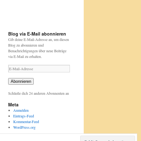
und-
und-
auch
pflanzen/aktionen-
pflanzen/aktionen-
und-
und-
projekte/stunde-
projekte/stunde-
der-
der-
gartenvoegel/index.html
gartenvoegel/
Blog via E-Mail abonnieren
Gib deine E-Mail-Adresse an, um diesen
Blog zu abonnieren und
Benachrichtigungen über neue Beiträge
via E-Mail zu erhalten.
E-
Mail-
Adresse
Abonnieren
Schließe dich 24 anderen Abonnenten an
Meta
Anmelden
Eintrags-Feed
Kommentar-Feed
WordPress.org