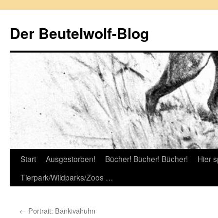
Zum
Inhalt
Der Beutelwolf-Blog
springen
Start
Ausgestorben!
Bücher! Bücher! Bücher!
Hier s
Tierpark/Wildparks/Zoos …
←
Portrait: Bankivahuhn