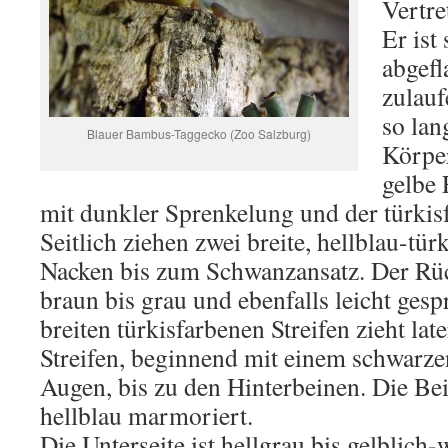
Vertre
Er ist
abgefl
zulauf
so lan
Blauer Bambus-Taggecko (Zoo Salzburg)
Körper
gelbe 
mit dunkler Sprenkelung und der türki
Seitlich ziehen zwei breite, hellblau-tür
Nacken bis zum Schwanzansatz. Der Rüc
braun bis grau und ebenfalls leicht gesp
breiten türkisfarbenen Streifen zieht lat
Streifen, beginnend mit einem schwarze
Augen, bis zu den Hinterbeinen. Die Be
hellblau marmoriert.
Die Unterseite ist hellgrau bis gelblich-