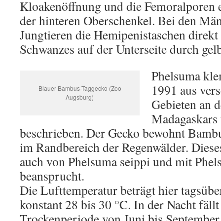
Kloakenöffnung und die Femoralporen e
der hinteren Oberschenkel. Bei den Mä
Jungtieren die Hemipenistaschen direkt
Schwanzes auf der Unterseite durch gel
Phelsuma kle
1991 aus vers
Blauer Bambus-Taggecko (Zoo
Augsburg)
Gebieten an 
Madagaskars 
beschrieben. Der Gecko bewohnt Bamb
im Randbereich der Regenwälder. Diese
auch von Phelsuma seippi und mit Phels
beansprucht.
Die Lufttemperatur beträgt hier tagsübe
konstant 28 bis 30 °C. In der Nacht fäll
Trockenperiode von Juni bis September 