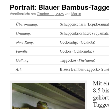
Portrait: Blauer Bambus-Tagg
Veröffentlicht am
Oktober 11, 2025
von
Martin
Überordnung:
Schuppenechsen (Lepidosauria)
Ordnung:
Schuppenkriechtiere (Squamata
ohne Rang:
Geckoartige (Gekkota)
Familie:
Geckos (Gekkonidae)
Gattung:
Taggeckos (
Phelsuma
)
Art:
Blauer Bambus-Taggecko (
Phe
Mit ei
8,5 bi
gehör
Taggec