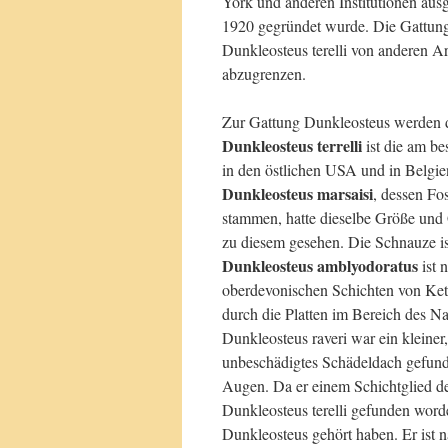
York und anderen Institutionen ausg
1920 gegründet wurde. Die Gattun
Dunkleosteus terelli von anderen Ar
abzugrenzen.
Zur Gattung Dunkleosteus werden dr
Dunkleosteus terrelli
ist die am be
in den östlichen USA und in Belgie
Dunkleosteus marsaisi
, dessen Fo
stammen, hatte dieselbe Größe und 
zu diesem gesehen. Die Schnauze is
Dunkleosteus amblyodoratus
ist 
oberdevonischen Schichten von Kett
durch die Platten im Bereich des N
Dunkleosteus raveri war ein kleiner
unbeschädigtes Schädeldach gefunde
Augen. Da er einem Schichtglied de
Dunkleosteus terelli gefunden word
Dunkleosteus gehört haben. Er ist 