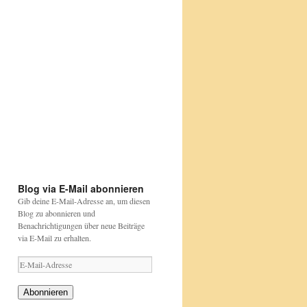
:
https://wp.me/p9WDjt-
lAc
Etwas
Happy
bunt
Birthday
aber
David
....
Attenborough
Papageien
https://beutelwolf-
sind
blog.de/david-
https://www.nabu.de/tiere-
https://www.nabu.de/tiere-
das
attenborough
und-
und-
auch
pflanzen/aktionen-
pflanzen/aktionen-
und-
und-
projekte/stunde-
projekte/stunde-
der-
der-
gartenvoegel/index.html
gartenvoegel/
Blog via E-Mail abonnieren
Gib deine E-Mail-Adresse an, um diesen
Blog zu abonnieren und
Benachrichtigungen über neue Beiträge
via E-Mail zu erhalten.
E-
Mail-
Adresse
Abonnieren