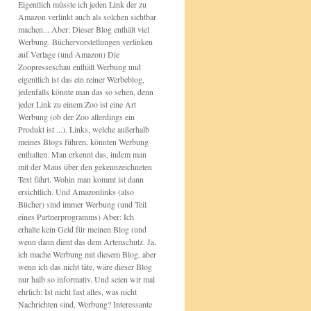
Eigentlich müsste ich jeden Link der zu
Amazon verlinkt auch als solchen sichtbar
machen... Aber: Dieser Blog enthält viel
Werbung. Büchervorstellungen verlinken
auf Verlage (und Amazon) Die
Zoopresseschau enthält Werbung und
eigentlich ist das ein reiner Werbeblog,
jedenfalls könnte man das so sehen, denn
jeder Link zu einem Zoo ist eine Art
Werbung (ob der Zoo allerdings ein
Produkt ist ...). Links, welche außerhalb
meines Blogs führen, könnten Werbung
enthalten. Man erkennt das, indem man
mit der Maus über den gekennzeichneten
Text fährt. Wohin man kommt ist dann
ersichtlich. Und Amazonlinks (also
Bücher) sind immer Werbung (und Teil
eines Partnerprogramms) Aber: Ich
erhalte kein Geld für meinen Blog (und
wenn dann dient das dem Artenschutz. Ja,
ich mache Werbung mit diesem Blog, aber
wenn ich das nicht täte, wäre dieser Blog
nur halb so informativ. Und seien wir mal
ehrlich: Ist nicht fast alles, was nicht
Nachrichten sind, Werbung? Interessante