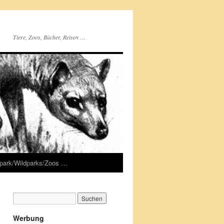
Tiere, Zoos, Bücher, Reisen …
rpark/Wildparks/Zoos …
Werbung