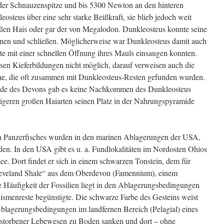
 der Schnauzenspitze und bis 5300 Newton an den hinteren
eosteus über eine sehr starke Beißkraft, sie blieb jedoch weit
ißen Hais oder gar der von Megalodon. Dunkleosteus konnte seine
ffnen und schließen. Möglicherweise war Dunkleosteus damit auch
eute mit einer schnellen Öffnung ihres Mauls einsaugen konnten.
sen Kieferbildungen nicht möglich, darauf verweisen auch die
che, die oft zusammen mit Dunkleosteus-Resten gefunden wurden.
nde des Devons gab es keine Nachkommen des Dunkleosteus
igeren großen Haiarten seinen Platz in der Nahrungspyramide
ßen Panzerfisches wurden in den marinen Ablagerungen der USA,
en. In den USA gibt es u. a. Fundlokalitäten im Nordosten Ohios
ee. Dort findet er sich in einem schwarzen Tonstein, dem für
leveland Shale“ aus dem Oberdevon (Famennium), einem
e Häufigkeit der Fossilien liegt in den Ablagerungsbedingungen
nismenreste begünstigte. Die schwarze Farbe des Gesteins weist
 Ablagerungsbedingungen im landfernen Bereich (Pelagial) eines
estorbener Lebewesen zu Boden sanken und dort – ohne