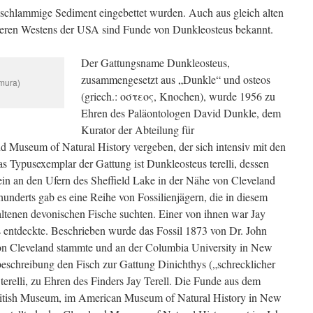
s schlammige Sediment eingebettet wurden. Auch aus gleich alten
tleren Westens der USA sind Funde von Dunkleosteus bekannt.
Der Gattungsname Dunkleosteus,
zusammengesetzt aus „Dunkle“ und osteos
amura)
(griech.: οστεος, Knochen), wurde 1956 zu
Ehren des Paläontologen David Dunkle, dem
Kurator der Abteilung für
nd Museum of Natural History vergeben, der sich intensiv mit den
Das Typusexemplar der Gattung ist Dunkleosteus terelli, dessen
in an den Ufern des Sheffield Lake in der Nähe von Cleveland
underts gab es eine Reihe von Fossilienjägern, die in diesem
altenen devonischen Fische suchten. Einer von ihnen war Jay
us entdeckte. Beschrieben wurde das Fossil 1873 von Dr. John
on Cleveland stammte und an der Columbia University in New
stbeschreibung den Fisch zur Gattung Dinichthys („schrecklicher
erelli, zu Ehren des Finders Jay Terell. Die Funde aus dem
itish Museum, im American Museum of Natural History in New