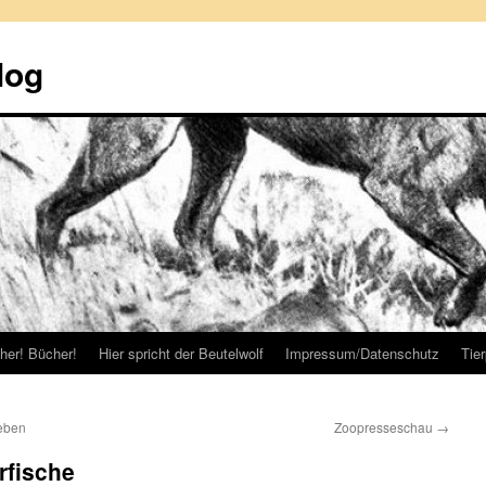
log
her! Bücher!
Hier spricht der Beutelwolf
Impressum/Datenschutz
Tie
eben
Zoopresseschau
→
rfische