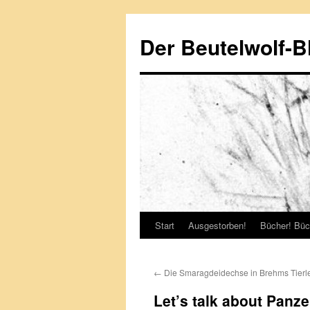
Zum
Inhalt
Der Beutelwolf-B
springen
Start
Ausgestorben!
Bücher! Büc
←
Die Smaragdeidechse in Brehms Tierl
Let’s talk about Panze