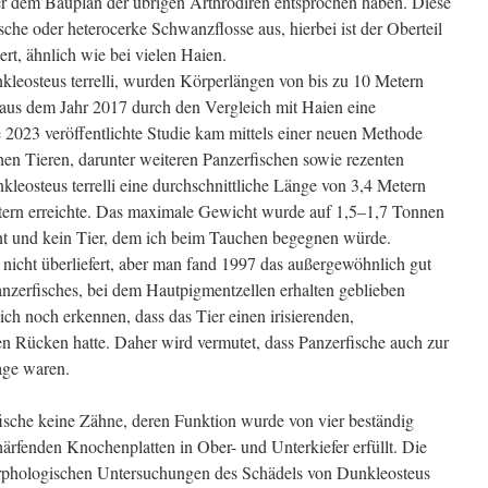
aber dem Bauplan der übrigen Arthrodiren entsprochen haben. Diese
che oder heterocerke Schwanzflosse aus, hierbei ist der Oberteil
rt, ähnlich wie bei vielen Haien.
nkleosteus terrelli, wurden Körperlängen von bis zu 10 Metern
 aus dem Jahr 2017 durch den Vergleich mit Haien eine
2023 veröffentlichte Studie kam mittels einer neuen Methode
en Tieren, darunter weiteren Panzerfischen sowie rezenten
leosteus terrelli eine durchschnittliche Länge von 3,4 Metern
ern erreichte. Das maximale Gewicht wurde auf 1,5–1,7 Tonnen
nt und kein Tier, dem ich beim Tauchen begegnen würde.
 nicht überliefert, aber man fand 1997 das außergewöhnlich gut
anzerfisches, bei dem Hautpigmentzellen erhalten geblieben
ch noch erkennen, dass das Tier einen irisierenden,
en Rücken hatte. Daher wird vermutet, dass Panzerfische auch zur
age waren.
fische keine Zähne, deren Funktion wurde von vier beständig
ärfenden Knochenplatten in Ober- und Unterkiefer erfüllt. Die
orphologischen Untersuchungen des Schädels von Dunkleosteus