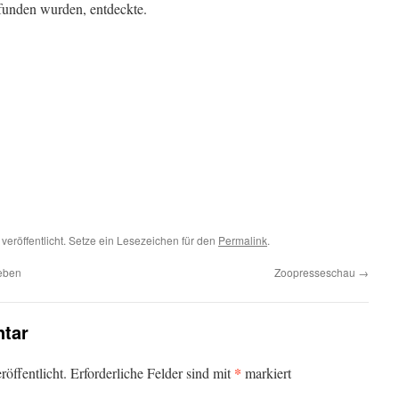
funden wurden, entdeckte.
veröffentlicht. Setze ein Lesezeichen für den
Permalink
.
eben
Zoopresseschau
→
tar
*
öffentlicht.
Erforderliche Felder sind mit
markiert