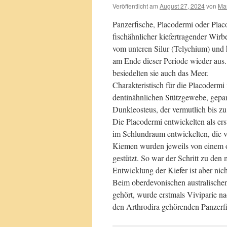
Veröffentlicht am
August 27, 2024
von
Mar
Panzerfische, Placodermi oder Placo
fischähnlicher kiefertragender Wirb
vom unteren Silur (Telychium) und 
am Ende dieser Periode wieder aus
besiedelten sie auch das Meer.
Charakteristisch für die Placoderm
dentinähnlichen Stützgewebe, gepa
Dunkleosteus, der vermutlich bis z
Die Placodermi entwickelten als ers
im Schlundraum entwickelten, die v
Kiemen wurden jeweils von einem 
gestützt. So war der Schritt zu de
Entwicklung der Kiefer ist aber nic
Beim oberdevonischen australischen
gehört, wurde erstmals Viviparie n
den Arthrodira gehörenden Panzerfis