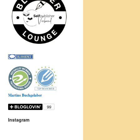
Martins Buchgelaber
Instagram
Donnerstag
ist
Büchertag