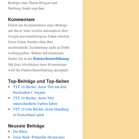
Beiträge zum Thema Blogger und
Werbung findet man
hier
.
Kommentare
Durch das Kommentieren eines Beitrags
auf dieser Seite werden automatisch über
Google personenbezogene Daten erhoben.
Diese Daten werden ohne Ihre
ausdrückliche Zustimmung nicht an Dritte
weitergegeben. Weitere Informationen
finden Sie in der
Datenschutzerklärung
.
Mit dem Abschicken eines Kommentars
wird die Datenschutzerklärung akzeptiert.
Top-Beiträge und Top-Seiten
TTT: 10 Bücher, deren Titel mit dem
Buchstaben C beginnt
TTT: 10 Bücher, deren Titel
unterschiedliche Farben haben
TTT: 10 tolle Bücher, deren Handlung
in Deutschland spielt
Neueste Beiträge
Die Rhön
Greig Beck: Primordia (Rezension)