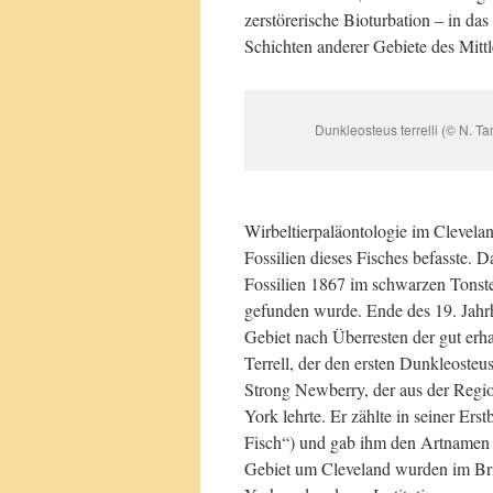
zerstörerische Bioturbation – in da
Schichten anderer Gebiete des Mit
Dunkleosteus terrelli (© N. T
Wirbeltierpaläontologie im Clevela
Fossilien dieses Fisches befasste. 
Fossilien 1867 im schwarzen Tonste
gefunden wurde. Ende des 19. Jahrh
Gebiet nach Überresten der gut erh
Terrell, der den ersten Dunkleoste
Strong Newberry, der aus der Regi
York lehrte. Er zählte in seiner Er
Fisch“) und gab ihm den Artnamen t
Gebiet um Cleveland wurden im Br