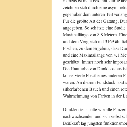
Skeletts ist nicht bekannt, dürfte 
zeichnen sich durch eine asymmetris
gegenüber dem unteren Teil verlänge
Für die größte Art der Gattung, Du
angegeben. So schätzte eine Studie
Maximallänge von 8,8 Metern. Eine 
und dem Vergleich mit 3169 ähnlich
Fischen, zu dem Ergebnis, dass Dunk
und eine Maximallänge von 4,1 Met
geschätzt. Immer noch sehr imposa
Die Hautfarbe von Dunkleosteus ist
konservierte Fossil eines anderen P
waren. An diesem Fundstück lässt si
silberfarbenen Bauch und einen rot
Wahrnehmung von Farben in der L
Dunkleosteus hatte wie alle Panzer
nachwachsenden und sich selbst sch
Beißkraft lag jüngsten funktionsm