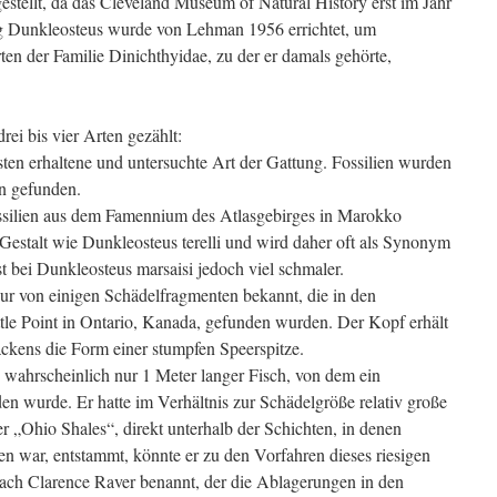
estellt, da das Cleveland Museum of Natural History erst im Jahr
g Dunkleosteus wurde von Lehman 1956 errichtet, um
ten der Familie Dinichthyidae, zu der er damals gehörte,
ei bis vier Arten gezählt:
sten erhaltene und untersuchte Art der Gattung. Fossilien wurden
n gefunden.
ssilien aus dem Famennium des Atlasgebirges in Marokko
Gestalt wie Dunkleosteus terelli und wird daher oft als Synonym
t bei Dunkleosteus marsaisi jedoch viel schmaler.
nur von einigen Schädelfragmenten bekannt, die in den
le Point in Ontario, Kanada, gefunden wurden. Der Kopf erhält
ackens die Form einer stumpfen Speerspitze.
, wahrscheinlich nur 1 Meter langer Fisch, von dem ein
n wurde. Er hatte im Verhältnis zur Schädelgröße relativ große
r „Ohio Shales“, direkt unterhalb der Schichten, in denen
en war, entstammt, könnte er zu den Vorfahren dieses riesigen
nach Clarence Raver benannt, der die Ablagerungen in den