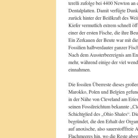
terelli zufolge bei 4400 Newton an
Dentalplatten. Damit verfügte Dunkl
zurück hinter der Beißkraft des We
Kiefer vermutlich extrem schnell ö
einer der ersten Fische, die ihre B
Ein Zerkauen der Beute war mit die
Fossilien halbverdauter ganzer Fis
Nach dem Aussterbeereignis am E
mehr, während einige der viel wend
einnahmen.
Die fossilen Überreste dieses gro
Marokko, Polen und Belgien gefund
in der Nähe von Cleveland am Eries
seinen Fossilreichtum bekannte „C
Schichtglied des „Ohio Shales“. Di
begründet, die den Erhalt der Orga
auf anoxische, also sauerstofffreie
Flachmeeres hin, wo die Reste abg