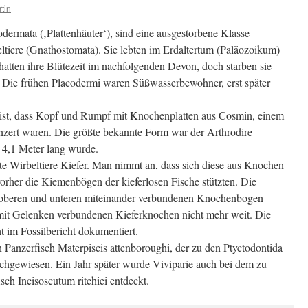
tin
dermata (‚Plattenhäuter‘), sind eine ausgestorbene Klasse
eltiere (Gnathostomata). Sie lebten im Erdaltertum (Paläozoikum)
hatten ihre Blütezeit im nachfolgenden Devon, doch starben sie
. Die frühen Placodermi waren Süßwasserbewohner, erst später
i ist, dass Kopf und Rumpf mit Knochenplatten aus Cosmin, einem
nzert waren. Die größte bekannte Form war der Arthrodire
u 4,1 Meter lang wurde.
te Wirbeltiere Kiefer. Man nimmt an, dass sich diese aus Knochen
orher die Kiemenbögen der kieferlosen Fische stützten. Die
oberen und unteren miteinander verbundenen Knochenbogen
n mit Gelenken verbundenen Kieferknochen nicht mehr weit. Die
ht im Fossilbericht dokumentiert.
 Panzerfisch Materpiscis attenboroughi, der zu den Ptyctodontida
achgewiesen. Ein Jahr später wurde Viviparie auch bei dem zu
ch Incisoscutum ritchiei entdeckt.